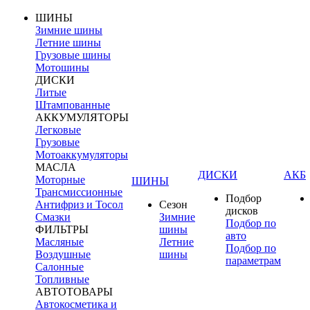
ШИНЫ
Зимние шины
Летние шины
Грузовые шины
Мотошины
ДИСКИ
Литые
Штампованные
АККУМУЛЯТОРЫ
Легковые
Грузовые
Мотоаккумуляторы
МАСЛА
ДИСКИ
АКБ
Моторные
ШИНЫ
Трансмиссионные
Подбор
Антифриз и Тосол
Сезон
дисков
Смазки
Зимние
Подбор по
ФИЛЬТРЫ
шины
авто
Масляные
Летние
Подбор по
Воздушные
шины
параметрам
Салонные
Топливные
АВТОТОВАРЫ
Автокосметика и