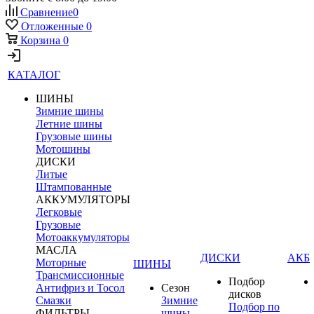
Сравнение
0
Отложенные
0
Корзина
0
КАТАЛОГ
ШИНЫ
Зимние шины
Летние шины
Грузовые шины
Мотошины
ДИСКИ
Литые
Штампованные
АККУМУЛЯТОРЫ
Легковые
Грузовые
Мотоаккумуляторы
МАСЛА
ДИСКИ
АКБ
Моторные
ШИНЫ
Трансмиссионные
Подбор
Антифриз и Тосол
Сезон
дисков
Смазки
Зимние
Подбор по
ФИЛЬТРЫ
шины