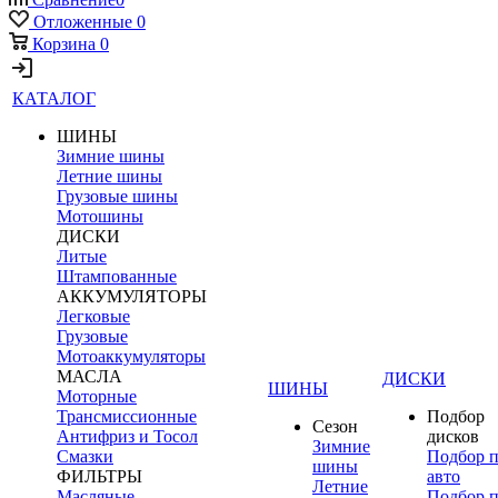
Отложенные
0
Корзина
0
КАТАЛОГ
ШИНЫ
Зимние шины
Летние шины
Грузовые шины
Мотошины
ДИСКИ
Литые
Штампованные
АККУМУЛЯТОРЫ
Легковые
Грузовые
Мотоаккумуляторы
МАСЛА
ДИСКИ
ШИНЫ
Моторные
Трансмиссионные
Подбор
Сезон
Антифриз и Тосол
дисков
Зимние
Смазки
Подбор 
шины
ФИЛЬТРЫ
авто
Летние
Масляные
Подбор 