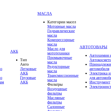
МАСЛА
Категории масел
Моторные масла
Гидравлические
масла
Компрессорные
масла
АВТОТОВАРЫ
Масло для
АКБ
мототехники
Автохимия 
Промывочные
Тип
Автокосмет
масла
Авто
Принадлежн
Редукторные
по
Легковые
автомобиля
масла
АКБ
Электрика и
Трансмиссионные
по
Грузовые
для автомоб
масла
ам
АКБ
Инструмент
Фильтры
Электроинс
Воздушные
фильтры
Масляные
фильтры
Салонные