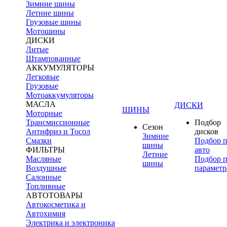
Зимние шины
Летние шины
Грузовые шины
Мотошины
ДИСКИ
Литые
Штампованные
АККУМУЛЯТОРЫ
Легковые
Грузовые
Мотоаккумуляторы
МАСЛА
ДИСКИ
ШИНЫ
Моторные
Трансмиссионные
Подбор
Сезон
Антифриз и Тосол
дисков
Зимние
Смазки
Подбор 
шины
ФИЛЬТРЫ
авто
Летние
Масляные
Подбор 
шины
Воздушные
параметр
Салонные
Топливные
АВТОТОВАРЫ
Автокосметика и
Автохимия
Электрика и электроника