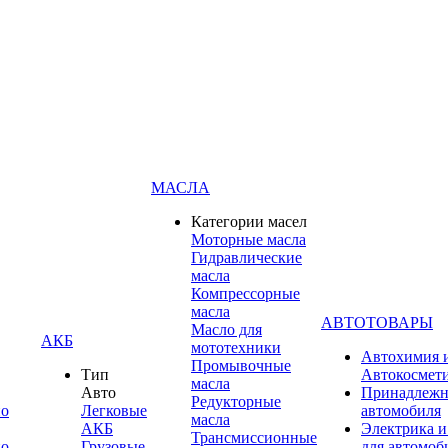
МАСЛА
Категории масел
Моторные масла
Гидравлические
масла
Компрессорные
масла
АВТОТОВАРЫ
Масло для
АКБ
мототехники
Автохимия 
Промывочные
Тип
Автокосмет
масла
Авто
Принадлежн
Редукторные
по
Легковые
автомобиля
масла
АКБ
Электрика и
Трансмиссионные
по
Грузовые
для автомоб