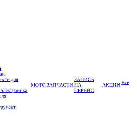
и
ика
ости для
ЗАПИСЬ
Все
МОТО
ЗАПЧАСТИ
НА
АКЦИИ
 электроника
СЕРВИС
иля
трумент