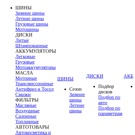
ШИНЫ
Зимние шины
Летние шины
Грузовые шины
Мотошины
ДИСКИ
Литые
Штампованные
АККУМУЛЯТОРЫ
Легковые
Грузовые
Мотоаккумуляторы
МАСЛА
ДИСКИ
АКБ
Моторные
ШИНЫ
Трансмиссионные
Подбор
Антифриз и Тосол
Сезон
дисков
Смазки
Зимние
Подбор по
ФИЛЬТРЫ
шины
авто
Масляные
Летние
Подбор по
Воздушные
шины
параметрам
Салонные
Топливные
АВТОТОВАРЫ
Автокосметика и