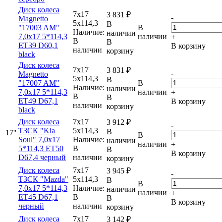
Диск колеса
7x17
3 831
₽
-
Magnetto
5x114,3
В
"17003 AM"
В
Наличие:
наличии
7,0x17 5*114,3
наличии
+
В
В
ET39 D60,1
В корзину
наличии
корзину
black
Диск колеса
7x17
3 831
₽
-
Magnetto
5x114,3
В
"17007 AM"
В
Наличие:
наличии
7,0x17 5*114,3
наличии
+
В
В
ET49 D67,1
В корзину
наличии
корзину
black
Диск колеса
7x17
3 912
₽
-
ТЗСК "Kia
5x114,3
В
17''
В
Soul" 7,0х17
Наличие:
наличии
наличии
+
5*114,3 ET50
В
В
В корзину
D67,4 черный
наличии
корзину
Диск колеса
7x17
3 945
₽
-
ТЗСК "Mazda"
5x114,3
В
В
7,0х17 5*114,3
Наличие:
наличии
наличии
+
ET45 D67,1
В
В
В корзину
черный
наличии
корзину
Диск колеса
7x17
3 142
₽