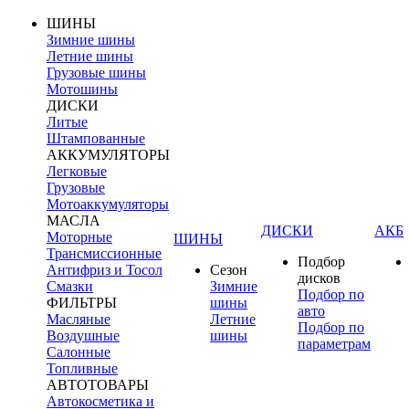
ШИНЫ
Зимние шины
Летние шины
Грузовые шины
Мотошины
ДИСКИ
Литые
Штампованные
АККУМУЛЯТОРЫ
Легковые
Грузовые
Мотоаккумуляторы
МАСЛА
ДИСКИ
АКБ
Моторные
ШИНЫ
Трансмиссионные
Подбор
Антифриз и Тосол
Сезон
дисков
Смазки
Зимние
Подбор по
ФИЛЬТРЫ
шины
авто
Масляные
Летние
Подбор по
Воздушные
шины
параметрам
Салонные
Топливные
АВТОТОВАРЫ
Автокосметика и