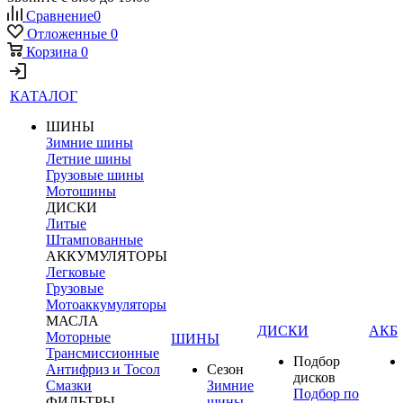
Сравнение
0
Отложенные
0
Корзина
0
КАТАЛОГ
ШИНЫ
Зимние шины
Летние шины
Грузовые шины
Мотошины
ДИСКИ
Литые
Штампованные
АККУМУЛЯТОРЫ
Легковые
Грузовые
Мотоаккумуляторы
МАСЛА
ДИСКИ
АКБ
Моторные
ШИНЫ
Трансмиссионные
Подбор
Антифриз и Тосол
Сезон
дисков
Смазки
Зимние
Подбор по
ФИЛЬТРЫ
шины