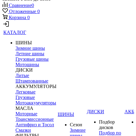
Сравнение
0
Отложенные
0
Корзина
0
КАТАЛОГ
ШИНЫ
Зимние шины
Летние шины
Грузовые шины
Мотошины
ДИСКИ
Литые
Штампованные
АККУМУЛЯТОРЫ
Легковые
Грузовые
Мотоаккумуляторы
МАСЛА
ДИСКИ
АКБ
Моторные
ШИНЫ
Трансмиссионные
Подбор
Антифриз и Тосол
Сезон
дисков
Смазки
Зимние
Подбор по
ФИЛЬТРЫ
шины