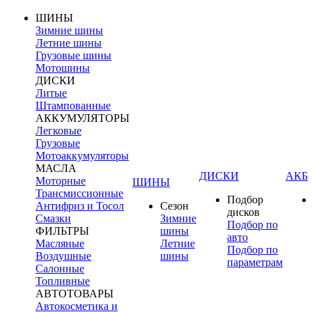
ШИНЫ
Зимние шины
Летние шины
Грузовые шины
Мотошины
ДИСКИ
Литые
Штампованные
АККУМУЛЯТОРЫ
Легковые
Грузовые
Мотоаккумуляторы
МАСЛА
ДИСКИ
АКБ
Моторные
ШИНЫ
Трансмиссионные
Подбор
Антифриз и Тосол
Сезон
дисков
Смазки
Зимние
Подбор по
ФИЛЬТРЫ
шины
авто
Масляные
Летние
Подбор по
Воздушные
шины
параметрам
Салонные
Топливные
АВТОТОВАРЫ
Автокосметика и