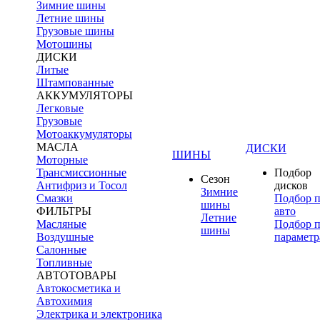
Зимние шины
Летние шины
Грузовые шины
Мотошины
ДИСКИ
Литые
Штампованные
АККУМУЛЯТОРЫ
Легковые
Грузовые
Мотоаккумуляторы
МАСЛА
ДИСКИ
ШИНЫ
Моторные
Трансмиссионные
Подбор
Сезон
Антифриз и Тосол
дисков
Зимние
Смазки
Подбор 
шины
ФИЛЬТРЫ
авто
Летние
Масляные
Подбор 
шины
Воздушные
параметр
Салонные
Топливные
АВТОТОВАРЫ
Автокосметика и
Автохимия
Электрика и электроника