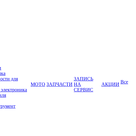
и
ика
ости для
ЗАПИСЬ
Все
МОТО
ЗАПЧАСТИ
НА
АКЦИИ
 электроника
СЕРВИС
иля
трумент