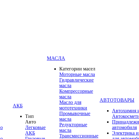
МАСЛА
Категории масел
Моторные масла
Гидравлические
масла
Компрессорные
масла
АВТОТОВАРЫ
Масло для
АКБ
мототехники
Автохимия 
Промывочные
Тип
Автокосмет
масла
Авто
Принадлежн
Редукторные
по
Легковые
автомобиля
масла
АКБ
Электрика и
Трансмиссионные
по
Грузовые
для автомоб