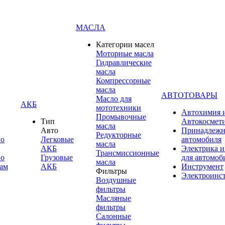
МАСЛА
Категории масел
Моторные масла
Гидравлические
масла
Компрессорные
масла
АВТОТОВАРЫ
Масло для
АКБ
мототехники
Автохимия 
Промывочные
Тип
Автокосмет
масла
Авто
Принадлежн
Редукторные
по
Легковые
автомобиля
масла
АКБ
Электрика и
Трансмиссионные
по
Грузовые
для автомоб
масла
ам
АКБ
Инструмент
Фильтры
Электроинс
Воздушные
фильтры
Масляные
фильтры
Салонные