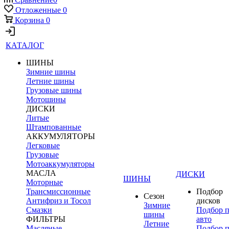
Отложенные
0
Корзина
0
КАТАЛОГ
ШИНЫ
Зимние шины
Летние шины
Грузовые шины
Мотошины
ДИСКИ
Литые
Штампованные
АККУМУЛЯТОРЫ
Легковые
Грузовые
Мотоаккумуляторы
МАСЛА
ДИСКИ
ШИНЫ
Моторные
Трансмиссионные
Подбор
Сезон
Антифриз и Тосол
дисков
Зимние
Смазки
Подбор 
шины
ФИЛЬТРЫ
авто
Летние
Масляные
Подбор 