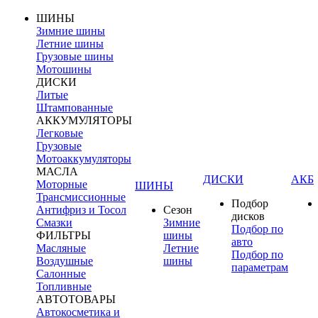
ШИНЫ
Зимние шины
Летние шины
Грузовые шины
Мотошины
ДИСКИ
Литые
Штампованные
АККУМУЛЯТОРЫ
Легковые
Грузовые
Мотоаккумуляторы
МАСЛА
ДИСКИ
АКБ
Моторные
ШИНЫ
Трансмиссионные
Подбор
Антифриз и Тосол
Сезон
дисков
Смазки
Зимние
Подбор по
ФИЛЬТРЫ
шины
авто
Масляные
Летние
Подбор по
Воздушные
шины
параметрам
Салонные
Топливные
АВТОТОВАРЫ
Автокосметика и