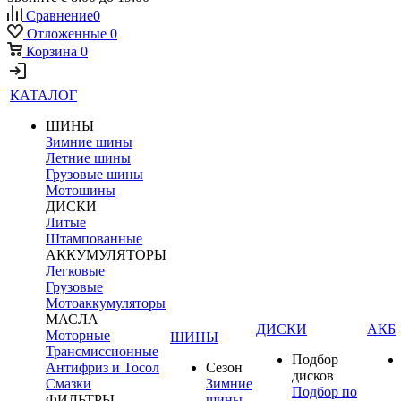
Сравнение
0
Отложенные
0
Корзина
0
КАТАЛОГ
ШИНЫ
Зимние шины
Летние шины
Грузовые шины
Мотошины
ДИСКИ
Литые
Штампованные
АККУМУЛЯТОРЫ
Легковые
Грузовые
Мотоаккумуляторы
МАСЛА
ДИСКИ
АКБ
Моторные
ШИНЫ
Трансмиссионные
Подбор
Антифриз и Тосол
Сезон
дисков
Смазки
Зимние
Подбор по
ФИЛЬТРЫ
шины