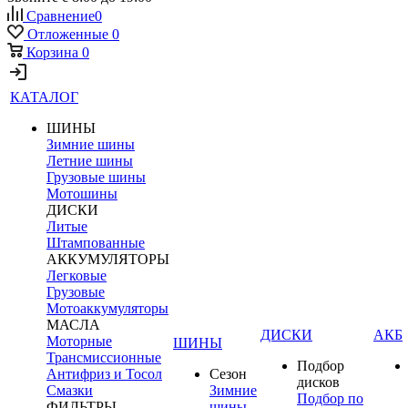
Сравнение
0
Отложенные
0
Корзина
0
КАТАЛОГ
ШИНЫ
Зимние шины
Летние шины
Грузовые шины
Мотошины
ДИСКИ
Литые
Штампованные
АККУМУЛЯТОРЫ
Легковые
Грузовые
Мотоаккумуляторы
МАСЛА
ДИСКИ
АКБ
Моторные
ШИНЫ
Трансмиссионные
Подбор
Антифриз и Тосол
Сезон
дисков
Смазки
Зимние
Подбор по
ФИЛЬТРЫ
шины