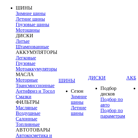
ШИНЫ
Зимние шины
Летние шины
Грузовые шины
Мотошины
ДИСКИ
Литые
Штампованные
АККУМУЛЯТОРЫ
Легковые
Грузовые
Мотоаккумуляторы
МАСЛА
ДИСКИ
АКБ
Моторные
ШИНЫ
Трансмиссионные
Подбор
Антифриз и Тосол
Сезон
дисков
Смазки
Зимние
Подбор по
ФИЛЬТРЫ
шины
авто
Масляные
Летние
Подбор по
Воздушные
шины
параметрам
Салонные
Топливные
АВТОТОВАРЫ
Автокосметика и