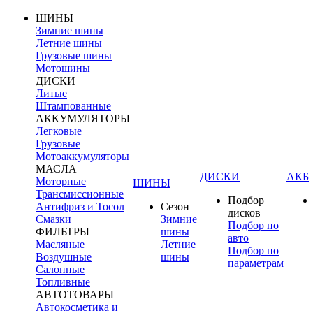
ШИНЫ
Зимние шины
Летние шины
Грузовые шины
Мотошины
ДИСКИ
Литые
Штампованные
АККУМУЛЯТОРЫ
Легковые
Грузовые
Мотоаккумуляторы
МАСЛА
ДИСКИ
АКБ
Моторные
ШИНЫ
Трансмиссионные
Подбор
Антифриз и Тосол
Сезон
дисков
Смазки
Зимние
Подбор по
ФИЛЬТРЫ
шины
авто
Масляные
Летние
Подбор по
Воздушные
шины
параметрам
Салонные
Топливные
АВТОТОВАРЫ
Автокосметика и