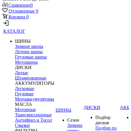
Сравнение
0
Отложенные
0
Корзина
0
КАТАЛОГ
ШИНЫ
Зимние шины
Летние шины
Грузовые шины
Мотошины
ДИСКИ
Литые
Штампованные
АККУМУЛЯТОРЫ
Легковые
Грузовые
Мотоаккумуляторы
МАСЛА
ДИСКИ
АКБ
Моторные
ШИНЫ
Трансмиссионные
Подбор
Антифриз и Тосол
Сезон
дисков
Смазки
Зимние
Подбор по
ФИЛЬТРЫ
шины