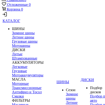
Отложенные
0
Корзина
0
КАТАЛОГ
ШИНЫ
Зимние шины
Летние шины
Грузовые шины
Мотошины
ДИСКИ
Литые
Штампованные
АККУМУЛЯТОРЫ
Легковые
Грузовые
Мотоаккумуляторы
МАСЛА
ДИСКИ
ШИНЫ
Моторные
Трансмиссионные
Подбор
Сезон
Антифриз и Тосол
дисков
Зимние
Смазки
Подбор 
шины
ФИЛЬТРЫ
авто
Летние
Масляные
Подбор 