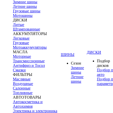
Зимние шины
Летние шины
Грузовые шины
Мотошины
ДИСКИ
Литые
Штампованные
АККУМУЛЯТОРЫ
Легковые
Грузовые
Мотоаккумуляторы
МАСЛА
ДИСКИ
ШИНЫ
Моторные
Трансмиссионные
Подбор
Сезон
Антифриз и Тосол
дисков
Зимние
Смазки
Подбор 
шины
ФИЛЬТРЫ
авто
Летние
Масляные
Подбор 
шины
Воздушные
параметр
Салонные
Топливные
АВТОТОВАРЫ
Автокосметика и
Автохимия
Электрика и электроника