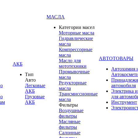
МАСЛА
Категории масел
Моторные масла
Гидравлические
масла
Компрессорные
масла
АВТОТОВАРЫ
Масло для
АКБ
мототехники
Автохимия 
Промывочные
Тип
Автокосмет
масла
Авто
Принадлежн
Редукторные
по
Легковые
автомобиля
масла
АКБ
Электрика и
Трансмиссионные
по
Грузовые
для автомоб
масла
ам
АКБ
Инструмент
Фильтры
Электроинс
Воздушные
фильтры
Масляные
фильтры
Салонные