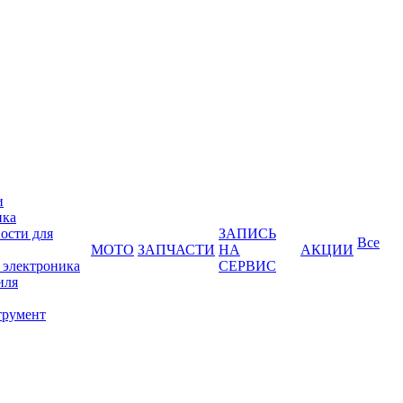
и
ика
ости для
ЗАПИСЬ
Все
МОТО
ЗАПЧАСТИ
НА
АКЦИИ
 электроника
СЕРВИС
иля
трумент