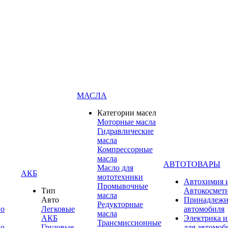
МАСЛА
Категории масел
Моторные масла
Гидравлические
масла
Компрессорные
масла
АВТОТОВАРЫ
Масло для
АКБ
мототехники
Автохимия 
Промывочные
Тип
Автокосмет
масла
Авто
Принадлежн
Редукторные
по
Легковые
автомобиля
масла
АКБ
Электрика и
Трансмиссионные
по
Грузовые
для автомоб