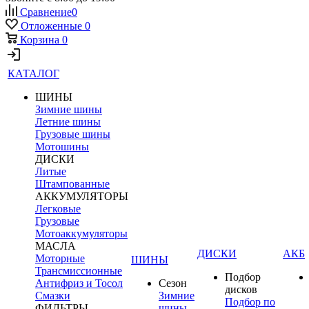
Сравнение
0
Отложенные
0
Корзина
0
КАТАЛОГ
ШИНЫ
Зимние шины
Летние шины
Грузовые шины
Мотошины
ДИСКИ
Литые
Штампованные
АККУМУЛЯТОРЫ
Легковые
Грузовые
Мотоаккумуляторы
МАСЛА
ДИСКИ
АКБ
Моторные
ШИНЫ
Трансмиссионные
Подбор
Антифриз и Тосол
Сезон
дисков
Смазки
Зимние
Подбор по
ФИЛЬТРЫ
шины