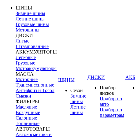
ШИНЫ
Зимние шины
Летние шины
Грузовые шины
Мотошины
ДИСКИ
Литые
Штампованные
АККУМУЛЯТОРЫ
Легковые
Грузовые
Мотоаккумуляторы
МАСЛА
ДИСКИ
АКБ
Моторные
ШИНЫ
Трансмиссионные
Подбор
Антифриз и Тосол
Сезон
дисков
Смазки
Зимние
Подбор по
ФИЛЬТРЫ
шины
авто
Масляные
Летние
Подбор по
Воздушные
шины
параметрам
Салонные
Топливные
АВТОТОВАРЫ
Автокосметика и