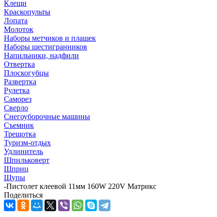
Клещи
Краскопульты
Лопата
Молоток
Наборы метчиков и плашек
Наборы шестигранников
Напильники, надфили
Отвертка
Плоскогубцы
Развертка
Рулетка
Саморез
Сверло
Снегоуборочные машины
Съемник
Трещотка
Туризм-отдых
Удлинитель
Шпильковерт
Шприц
Щупы
-
Пистолет клеевой 11мм 160W 220V Матрикс
Поделиться