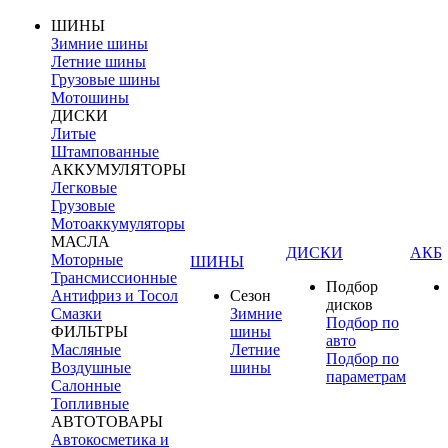
ШИНЫ
Зимние шины
Летние шины
Грузовые шины
Мотошины
ДИСКИ
Литые
Штампованные
АККУМУЛЯТОРЫ
Легковые
Грузовые
Мотоаккумуляторы
МАСЛА
ДИСКИ
АКБ
Моторные
ШИНЫ
Трансмиссионные
Подбор
Антифриз и Тосол
Сезон
дисков
Смазки
Зимние
Подбор по
ФИЛЬТРЫ
шины
авто
Масляные
Летние
Подбор по
Воздушные
шины
параметрам
Салонные
Топливные
АВТОТОВАРЫ
Автокосметика и