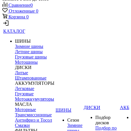
Сравнение
0
Отложенные
0
Корзина
0
КАТАЛОГ
ШИНЫ
Зимние шины
Летние шины
Грузовые шины
Мотошины
ДИСКИ
Литые
Штампованные
АККУМУЛЯТОРЫ
Легковые
Грузовые
Мотоаккумуляторы
МАСЛА
ДИСКИ
АКБ
Моторные
ШИНЫ
Трансмиссионные
Подбор
Антифриз и Тосол
Сезон
дисков
Смазки
Зимние
Подбор по
ФИЛЬТРЫ
шины