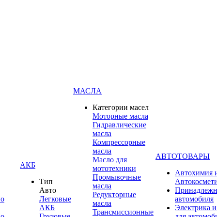
МАСЛА
Категории масел
Моторные масла
Гидравлические
масла
Компрессорные
масла
АВТОТОВАРЫ
Масло для
АКБ
мототехники
Автохимия 
Промывочные
Тип
Автокосмет
масла
Авто
Принадлежн
Редукторные
по
Легковые
автомобиля
масла
АКБ
Электрика и
Трансмиссионные
по
Грузовые
для автомоб