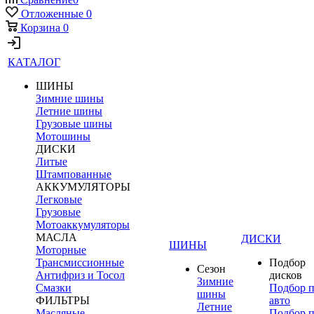
Отложенные
0
Корзина
0
КАТАЛОГ
ШИНЫ
Зимние шины
Летние шины
Грузовые шины
Мотошины
ДИСКИ
Литые
Штампованные
АККУМУЛЯТОРЫ
Легковые
Грузовые
Мотоаккумуляторы
МАСЛА
ДИСКИ
ШИНЫ
Моторные
Трансмиссионные
Подбор
Сезон
Антифриз и Тосол
дисков
Зимние
Смазки
Подбор 
шины
ФИЛЬТРЫ
авто
Летние
Масляные
Подбор 