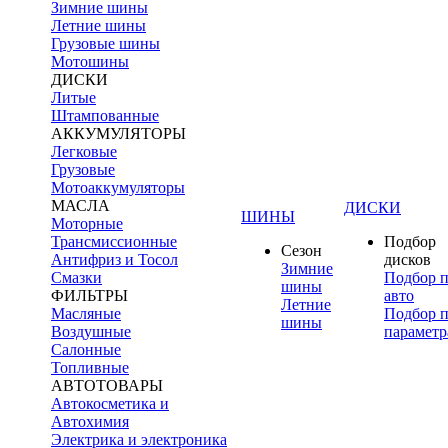
Зимние шины
Летние шины
Грузовые шины
Мотошины
ДИСКИ
Литые
Штампованные
АККУМУЛЯТОРЫ
Легковые
Грузовые
Мотоаккумуляторы
МАСЛА
ДИСКИ
ШИНЫ
Моторные
Трансмиссионные
Подбор
Сезон
Антифриз и Тосол
дисков
Зимние
Смазки
Подбор 
шины
ФИЛЬТРЫ
авто
Летние
Масляные
Подбор 
шины
Воздушные
параметр
Салонные
Топливные
АВТОТОВАРЫ
Автокосметика и
Автохимия
Электрика и электроника