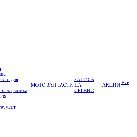
и
ика
ости для
ЗАПИСЬ
Все
МОТО
ЗАПЧАСТИ
НА
АКЦИИ
 электроника
СЕРВИС
иля
трумент