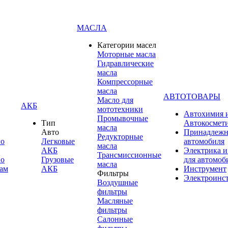
МАСЛА
Категории масел
Моторные масла
Гидравлические
масла
Компрессорные
масла
АВТОТОВАРЫ
Масло для
АКБ
мототехники
Автохимия 
Промывочные
Тип
Автокосмет
масла
Авто
Принадлежн
Редукторные
по
Легковые
автомобиля
масла
АКБ
Электрика и
Трансмиссионные
по
Грузовые
для автомоб
масла
ам
АКБ
Инструмент
Фильтры
Электроинс
Воздушные
фильтры
Масляные
фильтры
Салонные