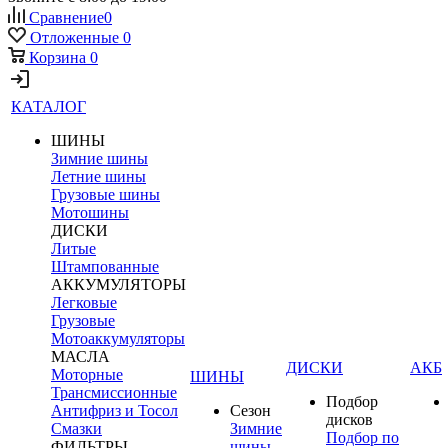
Сравнение
0
Отложенные
0
Корзина
0
КАТАЛОГ
ШИНЫ
Зимние шины
Летние шины
Грузовые шины
Мотошины
ДИСКИ
Литые
Штампованные
АККУМУЛЯТОРЫ
Легковые
Грузовые
Мотоаккумуляторы
МАСЛА
ДИСКИ
АКБ
Моторные
ШИНЫ
Трансмиссионные
Подбор
Антифриз и Тосол
Сезон
дисков
Смазки
Зимние
Подбор по
ФИЛЬТРЫ
шины