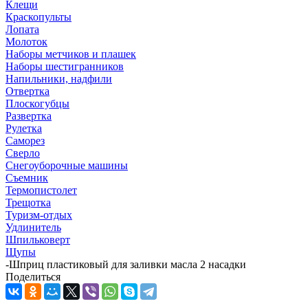
Клещи
Краскопульты
Лопата
Молоток
Наборы метчиков и плашек
Наборы шестигранников
Напильники, надфили
Отвертка
Плоскогубцы
Развертка
Рулетка
Саморез
Сверло
Снегоуборочные машины
Съемник
Термопистолет
Трещотка
Туризм-отдых
Удлинитель
Шпильковерт
Щупы
-
Шприц пластиковый для заливки масла 2 насадки
Поделиться