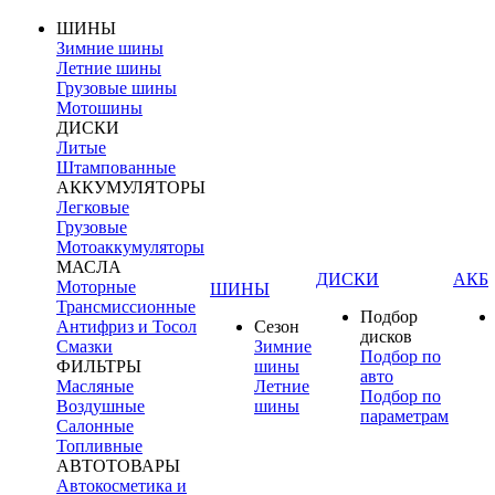
ШИНЫ
Зимние шины
Летние шины
Грузовые шины
Мотошины
ДИСКИ
Литые
Штампованные
АККУМУЛЯТОРЫ
Легковые
Грузовые
Мотоаккумуляторы
МАСЛА
ДИСКИ
АКБ
Моторные
ШИНЫ
Трансмиссионные
Подбор
Антифриз и Тосол
Сезон
дисков
Смазки
Зимние
Подбор по
ФИЛЬТРЫ
шины
авто
Масляные
Летние
Подбор по
Воздушные
шины
параметрам
Салонные
Топливные
АВТОТОВАРЫ
Автокосметика и