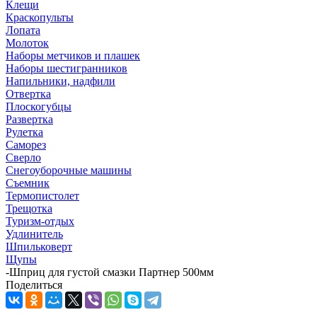
Клещи
Краскопульты
Лопата
Молоток
Наборы метчиков и плашек
Наборы шестигранников
Напильники, надфили
Отвертка
Плоскогубцы
Развертка
Рулетка
Саморез
Сверло
Снегоуборочные машины
Съемник
Термопистолет
Трещотка
Туризм-отдых
Удлинитель
Шпильковерт
Щупы
-
Шприц для густой смазки Партнер 500мм
Поделиться