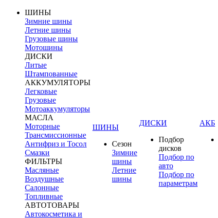
ШИНЫ
Зимние шины
Летние шины
Грузовые шины
Мотошины
ДИСКИ
Литые
Штампованные
АККУМУЛЯТОРЫ
Легковые
Грузовые
Мотоаккумуляторы
МАСЛА
ДИСКИ
АКБ
Моторные
ШИНЫ
Трансмиссионные
Подбор
Антифриз и Тосол
Сезон
дисков
Смазки
Зимние
Подбор по
ФИЛЬТРЫ
шины
авто
Масляные
Летние
Подбор по
Воздушные
шины
параметрам
Салонные
Топливные
АВТОТОВАРЫ
Автокосметика и