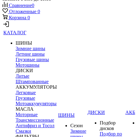
Сравнение
0
Отложенные
0
Корзина
0
КАТАЛОГ
ШИНЫ
Зимние шины
Летние шины
Грузовые шины
Мотошины
ДИСКИ
Литые
Штампованные
АККУМУЛЯТОРЫ
Легковые
Грузовые
Мотоаккумуляторы
МАСЛА
ДИСКИ
АКБ
Моторные
ШИНЫ
Трансмиссионные
Подбор
Антифриз и Тосол
Сезон
дисков
Смазки
Зимние
Подбор по
ФИЛЬТРЫ
шины