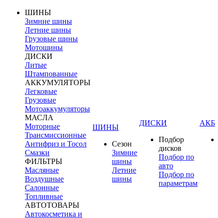
ШИНЫ
Зимние шины
Летние шины
Грузовые шины
Мотошины
ДИСКИ
Литые
Штампованные
АККУМУЛЯТОРЫ
Легковые
Грузовые
Мотоаккумуляторы
МАСЛА
ДИСКИ
АКБ
Моторные
ШИНЫ
Трансмиссионные
Подбор
Антифриз и Тосол
Сезон
дисков
Смазки
Зимние
Подбор по
ФИЛЬТРЫ
шины
авто
Масляные
Летние
Подбор по
Воздушные
шины
параметрам
Салонные
Топливные
АВТОТОВАРЫ
Автокосметика и