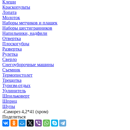
Клещи
Краскопульты
Лопата
Молоток
Наборы метчиков и плашек
Наборы шестигранников
Напильники, надфили
Отвертка
Плоскогубцы
Развертка
Рулетка
Сверло
Снегоуборочные машины
Съемник
Термопистолет
Трещотка
Туризм-отдых
Удлинитель
Шпильковерт
Шприц
Щупы
-
Саморез 4,2*41 (хром)
Поделиться