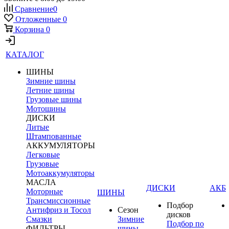
Сравнение
0
Отложенные
0
Корзина
0
КАТАЛОГ
ШИНЫ
Зимние шины
Летние шины
Грузовые шины
Мотошины
ДИСКИ
Литые
Штампованные
АККУМУЛЯТОРЫ
Легковые
Грузовые
Мотоаккумуляторы
МАСЛА
ДИСКИ
АКБ
Моторные
ШИНЫ
Трансмиссионные
Подбор
Антифриз и Тосол
Сезон
дисков
Смазки
Зимние
Подбор по
ФИЛЬТРЫ
шины