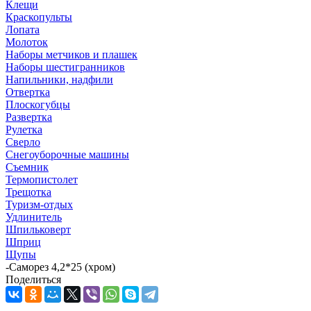
Клещи
Краскопульты
Лопата
Молоток
Наборы метчиков и плашек
Наборы шестигранников
Напильники, надфили
Отвертка
Плоскогубцы
Развертка
Рулетка
Сверло
Снегоуборочные машины
Съемник
Термопистолет
Трещотка
Туризм-отдых
Удлинитель
Шпильковерт
Шприц
Щупы
-
Саморез 4,2*25 (хром)
Поделиться