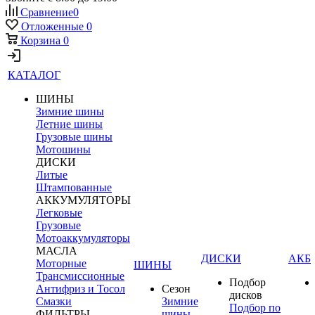
Сравнение
0
Отложенные
0
Корзина
0
КАТАЛОГ
ШИНЫ
Зимние шины
Летние шины
Грузовые шины
Мотошины
ДИСКИ
Литые
Штампованные
АККУМУЛЯТОРЫ
Легковые
Грузовые
Мотоаккумуляторы
МАСЛА
ДИСКИ
АКБ
Моторные
ШИНЫ
Трансмиссионные
Подбор
Антифриз и Тосол
Сезон
дисков
Смазки
Зимние
Подбор по
ФИЛЬТРЫ
шины