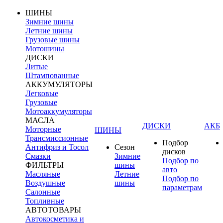
ШИНЫ
Зимние шины
Летние шины
Грузовые шины
Мотошины
ДИСКИ
Литые
Штампованные
АККУМУЛЯТОРЫ
Легковые
Грузовые
Мотоаккумуляторы
МАСЛА
ДИСКИ
АКБ
Моторные
ШИНЫ
Трансмиссионные
Подбор
Антифриз и Тосол
Сезон
дисков
Смазки
Зимние
Подбор по
ФИЛЬТРЫ
шины
авто
Масляные
Летние
Подбор по
Воздушные
шины
параметрам
Салонные
Топливные
АВТОТОВАРЫ
Автокосметика и