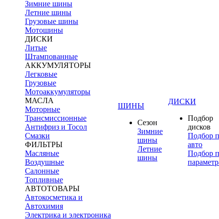
Зимние шины
Летние шины
Грузовые шины
Мотошины
ДИСКИ
Литые
Штампованные
АККУМУЛЯТОРЫ
Легковые
Грузовые
Мотоаккумуляторы
МАСЛА
ДИСКИ
ШИНЫ
Моторные
Трансмиссионные
Подбор
Сезон
Антифриз и Тосол
дисков
Зимние
Смазки
Подбор 
шины
ФИЛЬТРЫ
авто
Летние
Масляные
Подбор 
шины
Воздушные
параметр
Салонные
Топливные
АВТОТОВАРЫ
Автокосметика и
Автохимия
Электрика и электроника