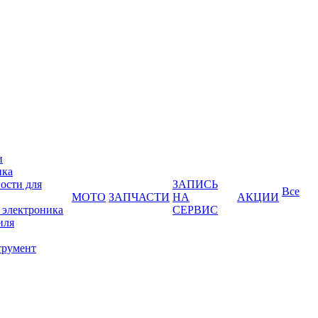
и
ика
ости для
ЗАПИСЬ
Все
МОТО
ЗАПЧАСТИ
НА
АКЦИИ
 электроника
СЕРВИС
иля
трумент