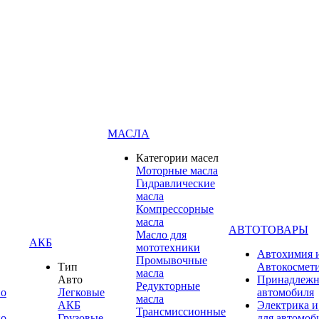
МАСЛА
Категории масел
Моторные масла
Гидравлические
масла
Компрессорные
масла
АВТОТОВАРЫ
Масло для
АКБ
мототехники
Автохимия 
Промывочные
Тип
Автокосмет
масла
Авто
Принадлежн
Редукторные
по
Легковые
автомобиля
масла
АКБ
Электрика и
Трансмиссионные
по
Грузовые
для автомоб