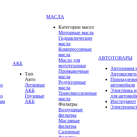
МАСЛА
Категории масел
Моторные масла
Гидравлические
масла
Компрессорные
масла
АВТОТОВАРЫ
Масло для
АКБ
мототехники
Автохимия 
Промывочные
Тип
Автокосмет
масла
Авто
Принадлежн
Редукторные
по
Легковые
автомобиля
масла
АКБ
Электрика и
Трансмиссионные
по
Грузовые
для автомоб
масла
ам
АКБ
Инструмент
Фильтры
Электроинс
Воздушные
фильтры
Масляные
фильтры
Салонные