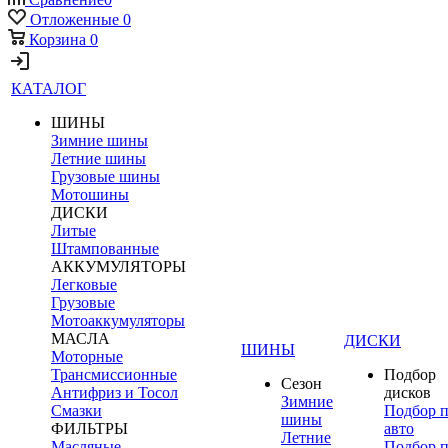
Отложенные
0
Корзина
0
КАТАЛОГ
ШИНЫ
Зимние шины
Летние шины
Грузовые шины
Мотошины
ДИСКИ
Литые
Штампованные
АККУМУЛЯТОРЫ
Легковые
Грузовые
Мотоаккумуляторы
МАСЛА
ДИСКИ
ШИНЫ
Моторные
Трансмиссионные
Подбор
Сезон
Антифриз и Тосол
дисков
Зимние
Смазки
Подбор 
шины
ФИЛЬТРЫ
авто
Летние
Масляные
Подбор 