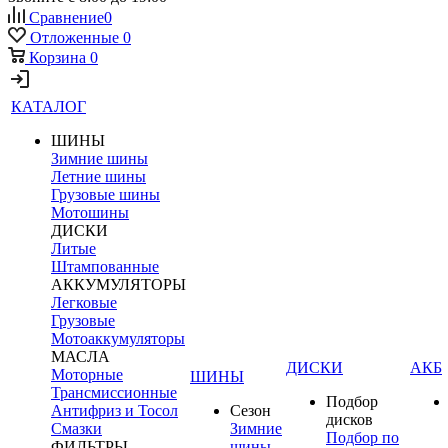
Сравнение
0
Отложенные
0
Корзина
0
КАТАЛОГ
ШИНЫ
Зимние шины
Летние шины
Грузовые шины
Мотошины
ДИСКИ
Литые
Штампованные
АККУМУЛЯТОРЫ
Легковые
Грузовые
Мотоаккумуляторы
МАСЛА
ДИСКИ
АКБ
Моторные
ШИНЫ
Трансмиссионные
Подбор
Антифриз и Тосол
Сезон
дисков
Смазки
Зимние
Подбор по
ФИЛЬТРЫ
шины