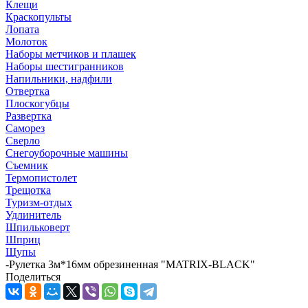
Клещи
Краскопульты
Лопата
Молоток
Наборы метчиков и плашек
Наборы шестигранников
Напильники, надфили
Отвертка
Плоскогубцы
Развертка
Саморез
Сверло
Снегоуборочные машины
Съемник
Термопистолет
Трещотка
Туризм-отдых
Удлинитель
Шпильковерт
Шприц
Щупы
-
Рулетка 3м*16мм обрезиненная "MATRIX-BLACK"
Поделиться