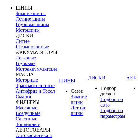
ШИНЫ
Зимние шины
Летние шины
Грузовые шины
Мотошины
ДИСКИ
Литые
Штампованные
АККУМУЛЯТОРЫ
Легковые
Грузовые
Мотоаккумуляторы
МАСЛА
ДИСКИ
АКБ
Моторные
ШИНЫ
Трансмиссионные
Подбор
Антифриз и Тосол
Сезон
дисков
Смазки
Зимние
Подбор по
ФИЛЬТРЫ
шины
авто
Масляные
Летние
Подбор по
Воздушные
шины
параметрам
Салонные
Топливные
АВТОТОВАРЫ
Автокосметика и