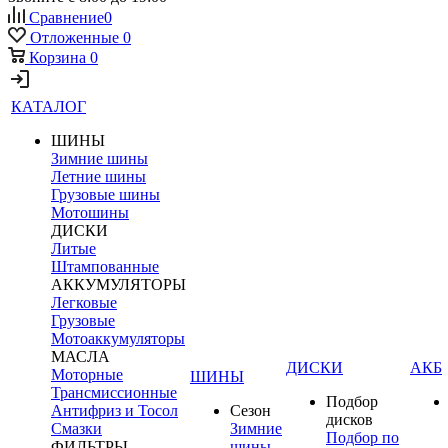
Сравнение
0
Отложенные
0
Корзина
0
КАТАЛОГ
ШИНЫ
Зимние шины
Летние шины
Грузовые шины
Мотошины
ДИСКИ
Литые
Штампованные
АККУМУЛЯТОРЫ
Легковые
Грузовые
Мотоаккумуляторы
МАСЛА
ДИСКИ
АКБ
Моторные
ШИНЫ
Трансмиссионные
Подбор
Антифриз и Тосол
Сезон
дисков
Смазки
Зимние
Подбор по
ФИЛЬТРЫ
шины