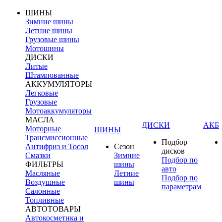
ШИНЫ
Зимние шины
Летние шины
Грузовые шины
Мотошины
ДИСКИ
Литые
Штампованные
АККУМУЛЯТОРЫ
Легковые
Грузовые
Мотоаккумуляторы
МАСЛА
ДИСКИ
АКБ
Моторные
ШИНЫ
Трансмиссионные
Подбор
Антифриз и Тосол
Сезон
дисков
Смазки
Зимние
Подбор по
ФИЛЬТРЫ
шины
авто
Масляные
Летние
Подбор по
Воздушные
шины
параметрам
Салонные
Топливные
АВТОТОВАРЫ
Автокосметика и