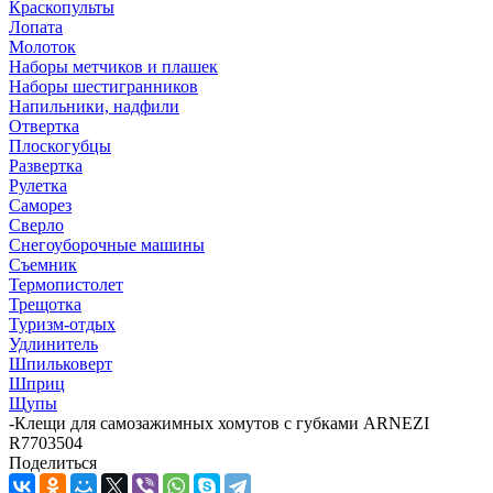
Краскопульты
Лопата
Молоток
Наборы метчиков и плашек
Наборы шестигранников
Напильники, надфили
Отвертка
Плоскогубцы
Развертка
Рулетка
Саморез
Сверло
Снегоуборочные машины
Съемник
Термопистолет
Трещотка
Туризм-отдых
Удлинитель
Шпильковерт
Шприц
Щупы
-
Клещи для самозажимных хомутов с губками ARNEZI
R7703504
Поделиться