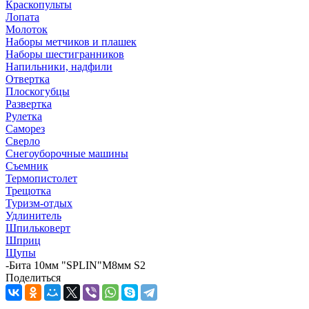
Краскопульты
Лопата
Молоток
Наборы метчиков и плашек
Наборы шестигранников
Напильники, надфили
Отвертка
Плоскогубцы
Развертка
Рулетка
Саморез
Сверло
Снегоуборочные машины
Съемник
Термопистолет
Трещотка
Туризм-отдых
Удлинитель
Шпильковерт
Шприц
Щупы
-
Бита 10мм "SPLIN"M8мм S2
Поделиться