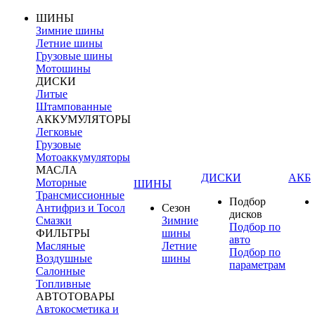
ШИНЫ
Зимние шины
Летние шины
Грузовые шины
Мотошины
ДИСКИ
Литые
Штампованные
АККУМУЛЯТОРЫ
Легковые
Грузовые
Мотоаккумуляторы
МАСЛА
ДИСКИ
АКБ
Моторные
ШИНЫ
Трансмиссионные
Подбор
Антифриз и Тосол
Сезон
дисков
Смазки
Зимние
Подбор по
ФИЛЬТРЫ
шины
авто
Масляные
Летние
Подбор по
Воздушные
шины
параметрам
Салонные
Топливные
АВТОТОВАРЫ
Автокосметика и