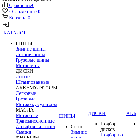
Сравнение
0
Отложенные
0
Корзина
0
КАТАЛОГ
ШИНЫ
Зимние шины
Летние шины
Грузовые шины
Мотошины
ДИСКИ
Литые
Штампованные
АККУМУЛЯТОРЫ
Легковые
Грузовые
Мотоаккумуляторы
МАСЛА
ДИСКИ
АКБ
Моторные
ШИНЫ
Трансмиссионные
Подбор
Антифриз и Тосол
Сезон
дисков
Смазки
Зимние
Подбор по
ФИЛЬТРЫ
шины