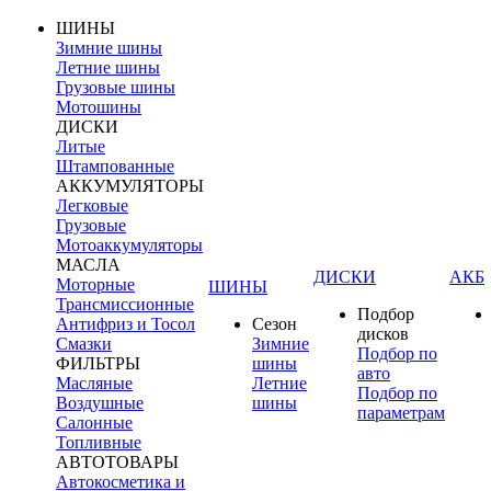
ШИНЫ
Зимние шины
Летние шины
Грузовые шины
Мотошины
ДИСКИ
Литые
Штампованные
АККУМУЛЯТОРЫ
Легковые
Грузовые
Мотоаккумуляторы
МАСЛА
ДИСКИ
АКБ
Моторные
ШИНЫ
Трансмиссионные
Подбор
Антифриз и Тосол
Сезон
дисков
Смазки
Зимние
Подбор по
ФИЛЬТРЫ
шины
авто
Масляные
Летние
Подбор по
Воздушные
шины
параметрам
Салонные
Топливные
АВТОТОВАРЫ
Автокосметика и