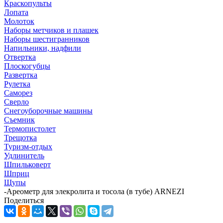
Краскопульты
Лопата
Молоток
Наборы метчиков и плашек
Наборы шестигранников
Напильники, надфили
Отвертка
Плоскогубцы
Развертка
Рулетка
Саморез
Сверло
Снегоуборочные машины
Съемник
Термопистолет
Трещотка
Туризм-отдых
Удлинитель
Шпильковерт
Шприц
Щупы
-
Ареометр для элекролита и тосола (в тубе) ARNEZI
Поделиться