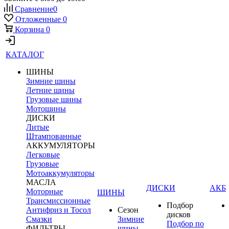
Сравнение
0
Отложенные
0
Корзина
0
КАТАЛОГ
ШИНЫ
Зимние шины
Летние шины
Грузовые шины
Мотошины
ДИСКИ
Литые
Штампованные
АККУМУЛЯТОРЫ
Легковые
Грузовые
Мотоаккумуляторы
МАСЛА
ДИСКИ
АКБ
Моторные
ШИНЫ
Трансмиссионные
Подбор
Антифриз и Тосол
Сезон
дисков
Смазки
Зимние
Подбор по
ФИЛЬТРЫ
шины