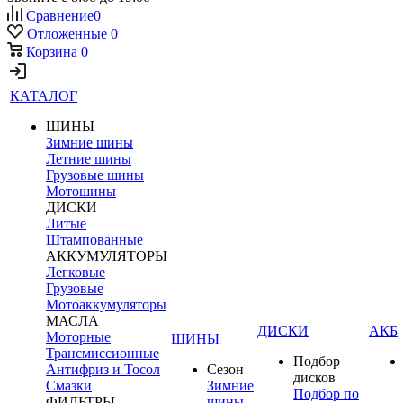
Сравнение
0
Отложенные
0
Корзина
0
КАТАЛОГ
ШИНЫ
Зимние шины
Летние шины
Грузовые шины
Мотошины
ДИСКИ
Литые
Штампованные
АККУМУЛЯТОРЫ
Легковые
Грузовые
Мотоаккумуляторы
МАСЛА
ДИСКИ
АКБ
Моторные
ШИНЫ
Трансмиссионные
Подбор
Антифриз и Тосол
Сезон
дисков
Смазки
Зимние
Подбор по
ФИЛЬТРЫ
шины