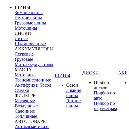
ШИНЫ
Зимние шины
Летние шины
Грузовые шины
Мотошины
ДИСКИ
Литые
Штампованные
АККУМУЛЯТОРЫ
Легковые
Грузовые
Мотоаккумуляторы
МАСЛА
ДИСКИ
АКБ
Моторные
ШИНЫ
Трансмиссионные
Подбор
Антифриз и Тосол
Сезон
дисков
Смазки
Зимние
Подбор по
ФИЛЬТРЫ
шины
авто
Масляные
Летние
Подбор по
Воздушные
шины
параметрам
Салонные
Топливные
АВТОТОВАРЫ
Автокосметика и