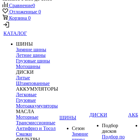
Сравнение
0
Отложенные
0
Корзина
0
КАТАЛОГ
ШИНЫ
Зимние шины
Летние шины
Грузовые шины
Мотошины
ДИСКИ
Литые
Штампованные
АККУМУЛЯТОРЫ
Легковые
Грузовые
Мотоаккумуляторы
МАСЛА
ДИСКИ
АКБ
Моторные
ШИНЫ
Трансмиссионные
Подбор
Антифриз и Тосол
Сезон
дисков
Смазки
Зимние
Подбор по
ФИЛЬТРЫ
шины