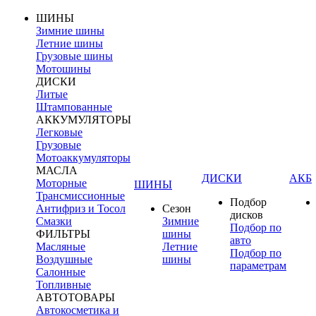
ШИНЫ
Зимние шины
Летние шины
Грузовые шины
Мотошины
ДИСКИ
Литые
Штампованные
АККУМУЛЯТОРЫ
Легковые
Грузовые
Мотоаккумуляторы
МАСЛА
ДИСКИ
АКБ
Моторные
ШИНЫ
Трансмиссионные
Подбор
Антифриз и Тосол
Сезон
дисков
Смазки
Зимние
Подбор по
ФИЛЬТРЫ
шины
авто
Масляные
Летние
Подбор по
Воздушные
шины
параметрам
Салонные
Топливные
АВТОТОВАРЫ
Автокосметика и