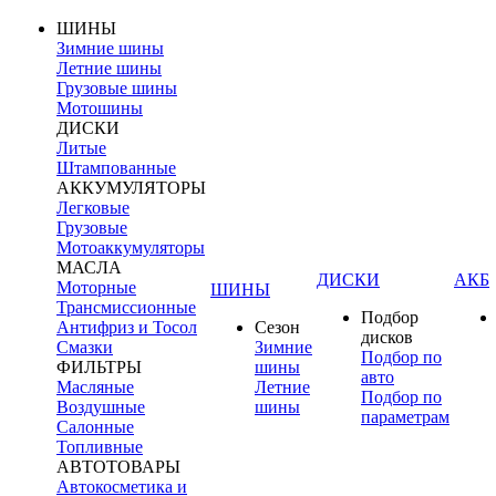
ШИНЫ
Зимние шины
Летние шины
Грузовые шины
Мотошины
ДИСКИ
Литые
Штампованные
АККУМУЛЯТОРЫ
Легковые
Грузовые
Мотоаккумуляторы
МАСЛА
ДИСКИ
АКБ
Моторные
ШИНЫ
Трансмиссионные
Подбор
Антифриз и Тосол
Сезон
дисков
Смазки
Зимние
Подбор по
ФИЛЬТРЫ
шины
авто
Масляные
Летние
Подбор по
Воздушные
шины
параметрам
Салонные
Топливные
АВТОТОВАРЫ
Автокосметика и