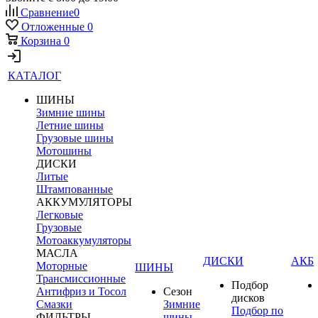
Сравнение
0
Отложенные
0
Корзина
0
КАТАЛОГ
ШИНЫ
Зимние шины
Летние шины
Грузовые шины
Мотошины
ДИСКИ
Литые
Штампованные
АККУМУЛЯТОРЫ
Легковые
Грузовые
Мотоаккумуляторы
МАСЛА
ДИСКИ
АКБ
Моторные
ШИНЫ
Трансмиссионные
Подбор
Антифриз и Тосол
Сезон
дисков
Смазки
Зимние
Подбор по
ФИЛЬТРЫ
шины