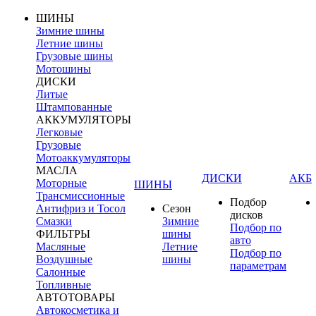
ШИНЫ
Зимние шины
Летние шины
Грузовые шины
Мотошины
ДИСКИ
Литые
Штампованные
АККУМУЛЯТОРЫ
Легковые
Грузовые
Мотоаккумуляторы
МАСЛА
ДИСКИ
АКБ
Моторные
ШИНЫ
Трансмиссионные
Подбор
Антифриз и Тосол
Сезон
дисков
Смазки
Зимние
Подбор по
ФИЛЬТРЫ
шины
авто
Масляные
Летние
Подбор по
Воздушные
шины
параметрам
Салонные
Топливные
АВТОТОВАРЫ
Автокосметика и