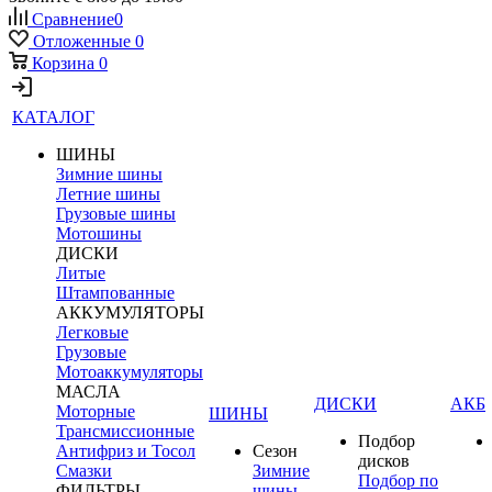
Сравнение
0
Отложенные
0
Корзина
0
КАТАЛОГ
ШИНЫ
Зимние шины
Летние шины
Грузовые шины
Мотошины
ДИСКИ
Литые
Штампованные
АККУМУЛЯТОРЫ
Легковые
Грузовые
Мотоаккумуляторы
МАСЛА
ДИСКИ
АКБ
Моторные
ШИНЫ
Трансмиссионные
Подбор
Антифриз и Тосол
Сезон
дисков
Смазки
Зимние
Подбор по
ФИЛЬТРЫ
шины