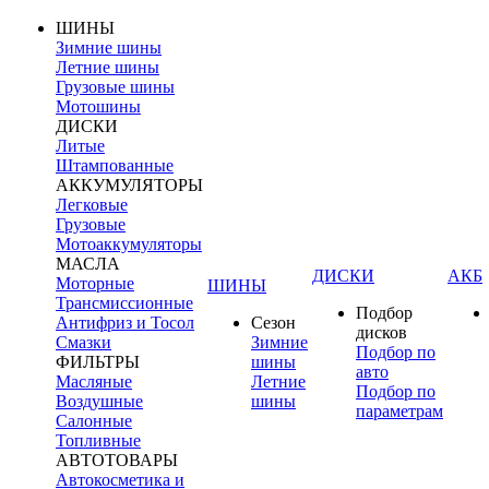
ШИНЫ
Зимние шины
Летние шины
Грузовые шины
Мотошины
ДИСКИ
Литые
Штампованные
АККУМУЛЯТОРЫ
Легковые
Грузовые
Мотоаккумуляторы
МАСЛА
ДИСКИ
АКБ
Моторные
ШИНЫ
Трансмиссионные
Подбор
Антифриз и Тосол
Сезон
дисков
Смазки
Зимние
Подбор по
ФИЛЬТРЫ
шины
авто
Масляные
Летние
Подбор по
Воздушные
шины
параметрам
Салонные
Топливные
АВТОТОВАРЫ
Автокосметика и