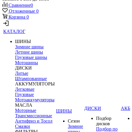
Сравнение
0
Отложенные
0
Корзина
0
КАТАЛОГ
ШИНЫ
Зимние шины
Летние шины
Грузовые шины
Мотошины
ДИСКИ
Литые
Штампованные
АККУМУЛЯТОРЫ
Легковые
Грузовые
Мотоаккумуляторы
МАСЛА
ДИСКИ
АКБ
Моторные
ШИНЫ
Трансмиссионные
Подбор
Антифриз и Тосол
Сезон
дисков
Смазки
Зимние
Подбор по
ФИЛЬТРЫ
шины