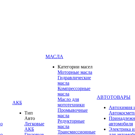
МАСЛА
Категории масел
Моторные масла
Гидравлические
масла
Компрессорные
масла
АВТОТОВАРЫ
Масло для
АКБ
мототехники
Автохимия 
Промывочные
Тип
Автокосмет
масла
Авто
Принадлежн
Редукторные
по
Легковые
автомобиля
масла
АКБ
Электрика и
Трансмиссионные
по
Грузовые
для автомоб