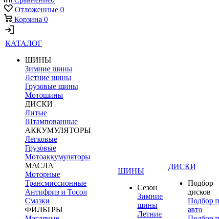
Отложенные
0
Корзина
0
КАТАЛОГ
ШИНЫ
Зимние шины
Летние шины
Грузовые шины
Мотошины
ДИСКИ
Литые
Штампованные
АККУМУЛЯТОРЫ
Легковые
Грузовые
Мотоаккумуляторы
МАСЛА
ДИСКИ
ШИНЫ
Моторные
Трансмиссионные
Подбор
Сезон
Антифриз и Тосол
дисков
Зимние
Смазки
Подбор 
шины
ФИЛЬТРЫ
авто
Летние
Масляные
Подбор 