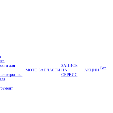
и
ика
ости для
ЗАПИСЬ
Все
МОТО
ЗАПЧАСТИ
НА
АКЦИИ
 электроника
СЕРВИС
иля
трумент