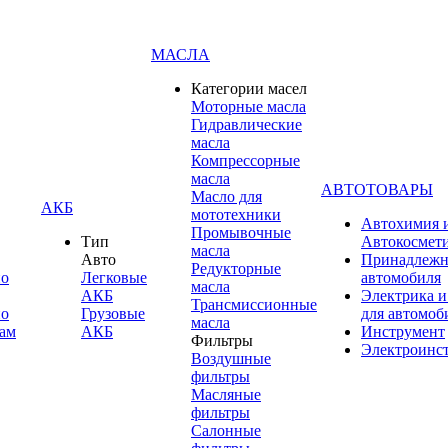
МАСЛА
Категории масел
Моторные масла
Гидравлические
масла
Компрессорные
масла
АВТОТОВАРЫ
Масло для
АКБ
мототехники
Автохимия 
Промывочные
Тип
Автокосмет
масла
Авто
Принадлежн
Редукторные
по
Легковые
автомобиля
масла
АКБ
Электрика и
Трансмиссионные
по
Грузовые
для автомоб
масла
ам
АКБ
Инструмент
Фильтры
Электроинс
Воздушные
фильтры
Масляные
фильтры
Салонные