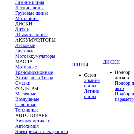
Зимние шины
Летние шины
Грузовые шины
Мотошины
ДИСКИ
Литые
Штампованные
АККУМУЛЯТОРЫ
Легковые
Грузовые
Мотоаккумуляторы
МАСЛА
ДИСКИ
ШИНЫ
Моторные
Трансмиссионные
Подбор
Сезон
Антифриз и Тосол
дисков
Зимние
Смазки
Подбор 
шины
ФИЛЬТРЫ
авто
Летние
Масляные
Подбор 
шины
Воздушные
параметр
Салонные
Топливные
АВТОТОВАРЫ
Автокосметика и
Автохимия
Электрика и электроника