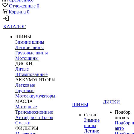
Отложенные
0
Корзина
0
КАТАЛОГ
ШИНЫ
Зимние шины
Летние шины
Грузовые шины
Мотошины
ДИСКИ
Литые
Штампованные
АККУМУЛЯТОРЫ
Легковые
Грузовые
Мотоаккумуляторы
МАСЛА
ДИСКИ
ШИНЫ
Моторные
Трансмиссионные
Подбор
Сезон
Антифриз и Тосол
дисков
Зимние
Смазки
Подбор 
шины
ФИЛЬТРЫ
авто
Летние
Масляные
Подбор 