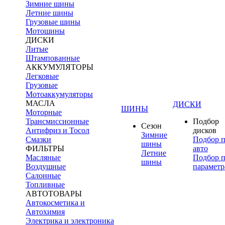
Зимние шины
Летние шины
Грузовые шины
Мотошины
ДИСКИ
Литые
Штампованные
АККУМУЛЯТОРЫ
Легковые
Грузовые
Мотоаккумуляторы
МАСЛА
ДИСКИ
ШИНЫ
Моторные
Трансмиссионные
Подбор
Сезон
Антифриз и Тосол
дисков
Зимние
Смазки
Подбор 
шины
ФИЛЬТРЫ
авто
Летние
Масляные
Подбор 
шины
Воздушные
параметр
Салонные
Топливные
АВТОТОВАРЫ
Автокосметика и
Автохимия
Электрика и электроника