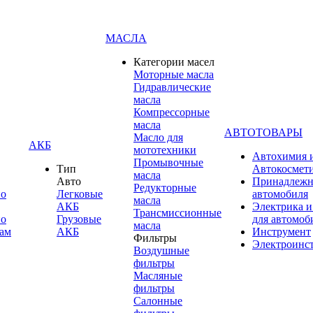
МАСЛА
Категории масел
Моторные масла
Гидравлические
масла
Компрессорные
масла
АВТОТОВАРЫ
Масло для
АКБ
мототехники
Автохимия 
Промывочные
Тип
Автокосмет
масла
Авто
Принадлежн
Редукторные
по
Легковые
автомобиля
масла
АКБ
Электрика и
Трансмиссионные
по
Грузовые
для автомоб
масла
ам
АКБ
Инструмент
Фильтры
Электроинс
Воздушные
фильтры
Масляные
фильтры
Салонные