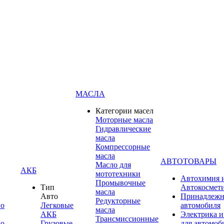
МАСЛА
Категории масел
Моторные масла
Гидравлические
масла
Компрессорные
масла
АВТОТОВАРЫ
Масло для
АКБ
мототехники
Автохимия 
Промывочные
Тип
Автокосмет
масла
Авто
Принадлежн
Редукторные
по
Легковые
автомобиля
масла
АКБ
Электрика и
Трансмиссионные
по
Грузовые
для автомоб