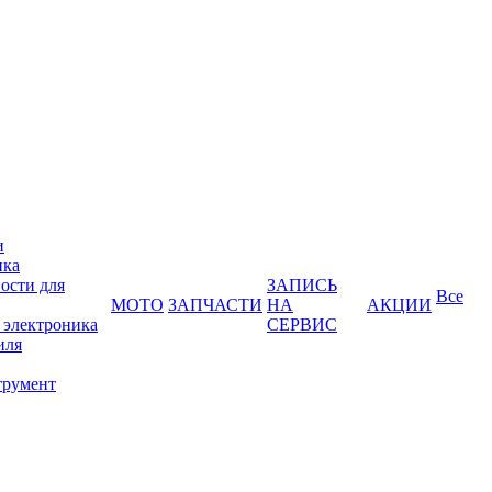
и
ика
ости для
ЗАПИСЬ
Все
МОТО
ЗАПЧАСТИ
НА
АКЦИИ
 электроника
СЕРВИС
иля
трумент