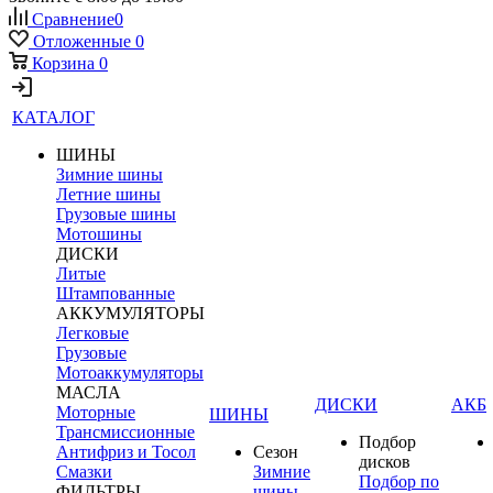
Сравнение
0
Отложенные
0
Корзина
0
КАТАЛОГ
ШИНЫ
Зимние шины
Летние шины
Грузовые шины
Мотошины
ДИСКИ
Литые
Штампованные
АККУМУЛЯТОРЫ
Легковые
Грузовые
Мотоаккумуляторы
МАСЛА
ДИСКИ
АКБ
Моторные
ШИНЫ
Трансмиссионные
Подбор
Антифриз и Тосол
Сезон
дисков
Смазки
Зимние
Подбор по
ФИЛЬТРЫ
шины