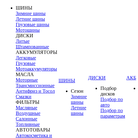
ШИНЫ
Зимние шины
Летние шины
Грузовые шины
Мотошины
ДИСКИ
Литые
Штампованные
АККУМУЛЯТОРЫ
Легковые
Грузовые
Мотоаккумуляторы
МАСЛА
ДИСКИ
АКБ
Моторные
ШИНЫ
Трансмиссионные
Подбор
Антифриз и Тосол
Сезон
дисков
Смазки
Зимние
Подбор по
ФИЛЬТРЫ
шины
авто
Масляные
Летние
Подбор по
Воздушные
шины
параметрам
Салонные
Топливные
АВТОТОВАРЫ
Автокосметика и