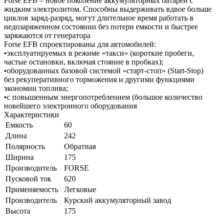
Forse EFB – новое поколение аккумуляторных батарей с
жидким электролитом. Способны выдерживать вдвое больше
циклов заряд-разряд, могут длительное время работать в
недозаряженном состоянии без потери емкости и быстрее
заряжаются от генератора
Forse EFB спроектированы для автомобилей:
•эксплуатируемых в режиме «такси» (короткие пробеги,
частые остановки, включая стояние в пробках);
•оборудованных базовой системой «старт-стоп» (Start-Stop)
без рекуперативного торможения и другими функциями
экономии топлива;
•с повышенным энергопотреблением (большое количество
новейшего электронного оборудования
Характеристики
Емкость
60
Длина
242
Полярность
Обратная
Ширина
175
Производитель
FORSE
Пусковой ток
620
Применяемость
Легковые
Производитель
Курский аккумуляторный завод
Высота
175