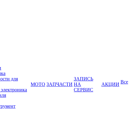
и
ика
ости для
ЗАПИСЬ
Все
МОТО
ЗАПЧАСТИ
НА
АКЦИИ
 электроника
СЕРВИС
иля
трумент