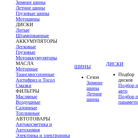
Зимние шины
Летние шины
Грузовые шины
Мотошины
ДИСКИ
Литые
Штампованные
АККУМУЛЯТОРЫ
Легковые
Грузовые
Мотоаккумуляторы
МАСЛА
ДИСКИ
ШИНЫ
Моторные
Трансмиссионные
Подбор
Сезон
Антифриз и Тосол
дисков
Зимние
Смазки
Подбор 
шины
ФИЛЬТРЫ
авто
Летние
Масляные
Подбор 
шины
Воздушные
параметр
Салонные
Топливные
АВТОТОВАРЫ
Автокосметика и
Автохимия
Электрика и электроника