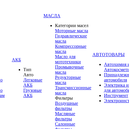
МАСЛА
Категории масел
Моторные масла
Гидравлические
масла
Компрессорные
масла
АВТОТОВАРЫ
Масло для
АКБ
мототехники
Автохимия 
Промывочные
Тип
Автокосмет
масла
Авто
Принадлежн
Редукторные
по
Легковые
автомобиля
масла
АКБ
Электрика и
Трансмиссионные
по
Грузовые
для автомоб
масла
ам
АКБ
Инструмент
Фильтры
Электроинс
Воздушные
фильтры
Масляные
фильтры
Салонные