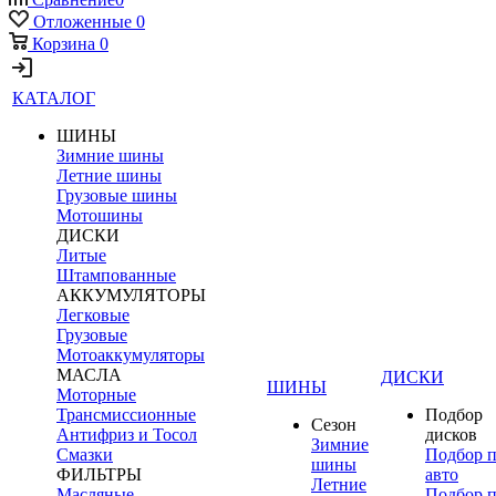
Отложенные
0
Корзина
0
КАТАЛОГ
ШИНЫ
Зимние шины
Летние шины
Грузовые шины
Мотошины
ДИСКИ
Литые
Штампованные
АККУМУЛЯТОРЫ
Легковые
Грузовые
Мотоаккумуляторы
МАСЛА
ДИСКИ
ШИНЫ
Моторные
Трансмиссионные
Подбор
Сезон
Антифриз и Тосол
дисков
Зимние
Смазки
Подбор 
шины
ФИЛЬТРЫ
авто
Летние
Масляные
Подбор 