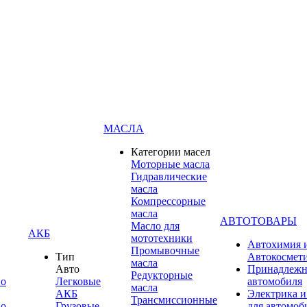
МАСЛА
Категории масел
Моторные масла
Гидравлические
масла
Компрессорные
масла
АВТОТОВАРЫ
Масло для
АКБ
мототехники
Автохимия 
Промывочные
Тип
Автокосмет
масла
Авто
Принадлежн
Редукторные
по
Легковые
автомобиля
масла
АКБ
Электрика и
Трансмиссионные
по
Грузовые
для автомоб