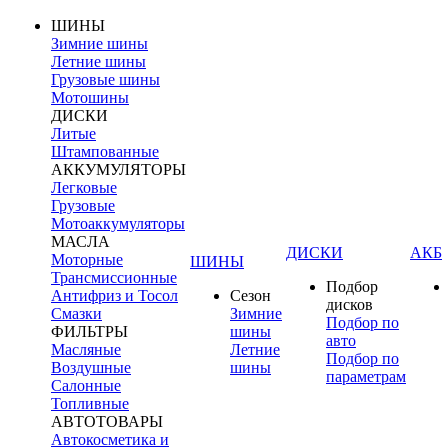
ШИНЫ
Зимние шины
Летние шины
Грузовые шины
Мотошины
ДИСКИ
Литые
Штампованные
АККУМУЛЯТОРЫ
Легковые
Грузовые
Мотоаккумуляторы
МАСЛА
ДИСКИ
АКБ
Моторные
ШИНЫ
Трансмиссионные
Подбор
Антифриз и Тосол
Сезон
дисков
Смазки
Зимние
Подбор по
ФИЛЬТРЫ
шины
авто
Масляные
Летние
Подбор по
Воздушные
шины
параметрам
Салонные
Топливные
АВТОТОВАРЫ
Автокосметика и