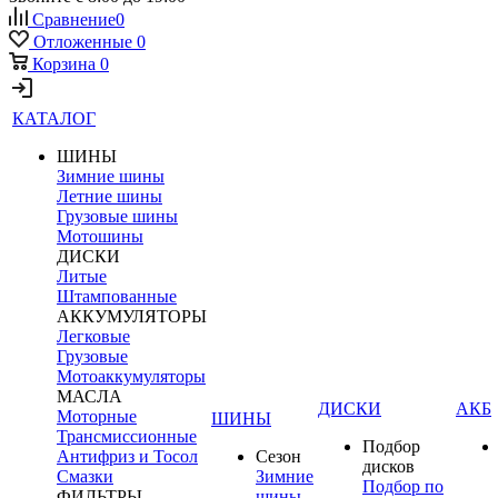
Сравнение
0
Отложенные
0
Корзина
0
КАТАЛОГ
ШИНЫ
Зимние шины
Летние шины
Грузовые шины
Мотошины
ДИСКИ
Литые
Штампованные
АККУМУЛЯТОРЫ
Легковые
Грузовые
Мотоаккумуляторы
МАСЛА
ДИСКИ
АКБ
Моторные
ШИНЫ
Трансмиссионные
Подбор
Антифриз и Тосол
Сезон
дисков
Смазки
Зимние
Подбор по
ФИЛЬТРЫ
шины