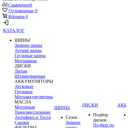
Сравнение
0
Отложенные
0
Корзина
0
КАТАЛОГ
ШИНЫ
Зимние шины
Летние шины
Грузовые шины
Мотошины
ДИСКИ
Литые
Штампованные
АККУМУЛЯТОРЫ
Легковые
Грузовые
Мотоаккумуляторы
МАСЛА
ДИСКИ
АКБ
Моторные
ШИНЫ
Трансмиссионные
Подбор
Антифриз и Тосол
Сезон
дисков
Смазки
Зимние
Подбор по
ФИЛЬТРЫ
шины