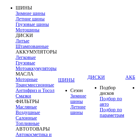
ШИНЫ
Зимние шины
Летние шины
Грузовые шины
Мотошины
ДИСКИ
Литые
Штампованные
АККУМУЛЯТОРЫ
Легковые
Грузовые
Мотоаккумуляторы
МАСЛА
ДИСКИ
АКБ
Моторные
ШИНЫ
Трансмиссионные
Подбор
Антифриз и Тосол
Сезон
дисков
Смазки
Зимние
Подбор по
ФИЛЬТРЫ
шины
авто
Масляные
Летние
Подбор по
Воздушные
шины
параметрам
Салонные
Топливные
АВТОТОВАРЫ
Автокосметика и