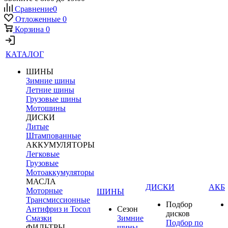
Сравнение
0
Отложенные
0
Корзина
0
КАТАЛОГ
ШИНЫ
Зимние шины
Летние шины
Грузовые шины
Мотошины
ДИСКИ
Литые
Штампованные
АККУМУЛЯТОРЫ
Легковые
Грузовые
Мотоаккумуляторы
МАСЛА
ДИСКИ
АКБ
Моторные
ШИНЫ
Трансмиссионные
Подбор
Антифриз и Тосол
Сезон
дисков
Смазки
Зимние
Подбор по
ФИЛЬТРЫ
шины