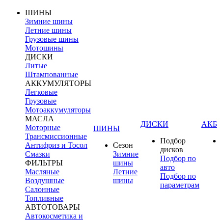
ШИНЫ
Зимние шины
Летние шины
Грузовые шины
Мотошины
ДИСКИ
Литые
Штампованные
АККУМУЛЯТОРЫ
Легковые
Грузовые
Мотоаккумуляторы
МАСЛА
ДИСКИ
АКБ
Моторные
ШИНЫ
Трансмиссионные
Подбор
Антифриз и Тосол
Сезон
дисков
Смазки
Зимние
Подбор по
ФИЛЬТРЫ
шины
авто
Масляные
Летние
Подбор по
Воздушные
шины
параметрам
Салонные
Топливные
АВТОТОВАРЫ
Автокосметика и