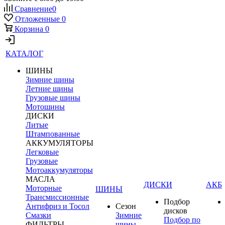
Сравнение
0
Отложенные
0
Корзина
0
КАТАЛОГ
ШИНЫ
Зимние шины
Летние шины
Грузовые шины
Мотошины
ДИСКИ
Литые
Штампованные
АККУМУЛЯТОРЫ
Легковые
Грузовые
Мотоаккумуляторы
МАСЛА
ДИСКИ
АКБ
Моторные
ШИНЫ
Трансмиссионные
Подбор
Антифриз и Тосол
Сезон
дисков
Смазки
Зимние
Подбор по
ФИЛЬТРЫ
шины