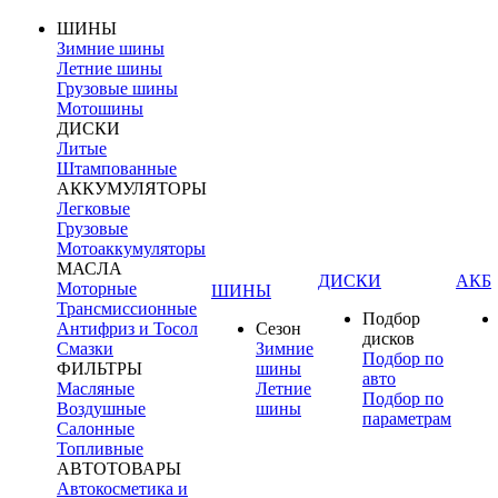
ШИНЫ
Зимние шины
Летние шины
Грузовые шины
Мотошины
ДИСКИ
Литые
Штампованные
АККУМУЛЯТОРЫ
Легковые
Грузовые
Мотоаккумуляторы
МАСЛА
ДИСКИ
АКБ
Моторные
ШИНЫ
Трансмиссионные
Подбор
Антифриз и Тосол
Сезон
дисков
Смазки
Зимние
Подбор по
ФИЛЬТРЫ
шины
авто
Масляные
Летние
Подбор по
Воздушные
шины
параметрам
Салонные
Топливные
АВТОТОВАРЫ
Автокосметика и