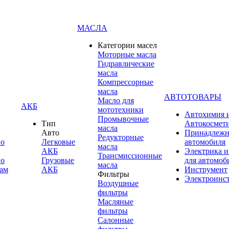
МАСЛА
Категории масел
Моторные масла
Гидравлические
масла
Компрессорные
масла
АВТОТОВАРЫ
Масло для
АКБ
мототехники
Автохимия 
Промывочные
Тип
Автокосмет
масла
Авто
Принадлежн
Редукторные
по
Легковые
автомобиля
масла
АКБ
Электрика и
Трансмиссионные
по
Грузовые
для автомоб
масла
ам
АКБ
Инструмент
Фильтры
Электроинс
Воздушные
фильтры
Масляные
фильтры
Салонные