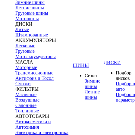
Зимние шины
Летние шины
Грузовые шины
Мотошины
ДИСКИ
Литые
Штампованные
АККУМУЛЯТОРЫ
Легковые
Грузовые
Мотоаккумуляторы
МАСЛА
ДИСКИ
ШИНЫ
Моторные
Трансмиссионные
Подбор
Сезон
Антифриз и Тосол
дисков
Зимние
Смазки
Подбор 
шины
ФИЛЬТРЫ
авто
Летние
Масляные
Подбор 
шины
Воздушные
параметр
Салонные
Топливные
АВТОТОВАРЫ
Автокосметика и
Автохимия
Электрика и электроника