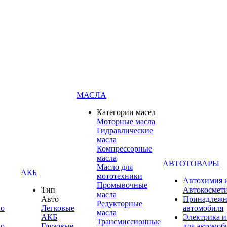
МАСЛА
Категории масел
Моторные масла
Гидравлические
масла
Компрессорные
масла
АВТОТОВАРЫ
Масло для
АКБ
мототехники
Автохимия 
Промывочные
Тип
Автокосмет
масла
Авто
Принадлежн
Редукторные
по
Легковые
автомобиля
масла
АКБ
Электрика и
Трансмиссионные
по
Грузовые
для автомоб