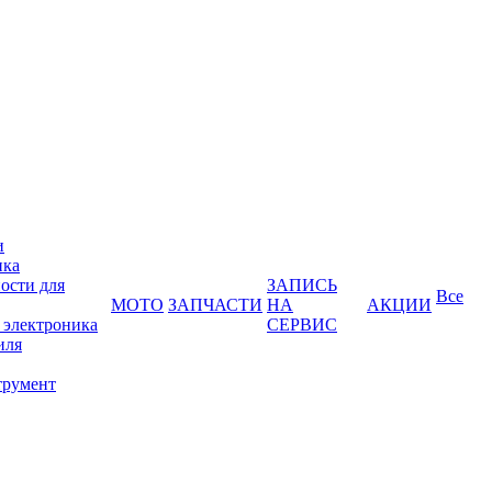
и
ика
ости для
ЗАПИСЬ
Все
МОТО
ЗАПЧАСТИ
НА
АКЦИИ
 электроника
СЕРВИС
иля
трумент