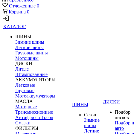
Отложенные
0
Корзина
0
КАТАЛОГ
ШИНЫ
Зимние шины
Летние шины
Грузовые шины
Мотошины
ДИСКИ
Литые
Штампованные
АККУМУЛЯТОРЫ
Легковые
Грузовые
Мотоаккумуляторы
МАСЛА
ДИСКИ
ШИНЫ
Моторные
Трансмиссионные
Подбор
Сезон
Антифриз и Тосол
дисков
Зимние
Смазки
Подбор 
шины
ФИЛЬТРЫ
авто
Летние
Масляные
Подбор 