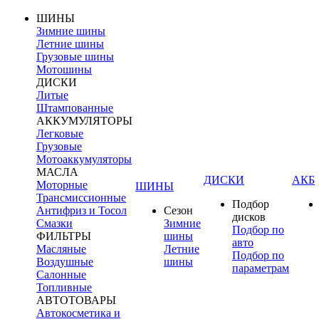
ШИНЫ
Зимние шины
Летние шины
Грузовые шины
Мотошины
ДИСКИ
Литые
Штампованные
АККУМУЛЯТОРЫ
Легковые
Грузовые
Мотоаккумуляторы
МАСЛА
ДИСКИ
АКБ
Моторные
ШИНЫ
Трансмиссионные
Подбор
Антифриз и Тосол
Сезон
дисков
Смазки
Зимние
Подбор по
ФИЛЬТРЫ
шины
авто
Масляные
Летние
Подбор по
Воздушные
шины
параметрам
Салонные
Топливные
АВТОТОВАРЫ
Автокосметика и