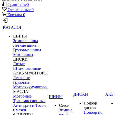
Сравнение
0
Отложенные
0
Корзина
0
КАТАЛОГ
ШИНЫ
Зимние шины
Летние шины
Грузовые шины
Мотошины
ДИСКИ
Литые
Штампованные
АККУМУЛЯТОРЫ
Легковые
Грузовые
Мотоаккумуляторы
МАСЛА
ДИСКИ
АКБ
Моторные
ШИНЫ
Трансмиссионные
Подбор
Антифриз и Тосол
Сезон
дисков
Смазки
Зимние
Подбор по
ФИЛЬТРЫ
шины