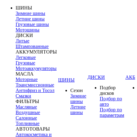
ШИНЫ
Зимние шины
Летние шины
Грузовые шины
Мотошины
ДИСКИ
Литые
Штампованные
АККУМУЛЯТОРЫ
Легковые
Грузовые
Мотоаккумуляторы
МАСЛА
ДИСКИ
АКБ
Моторные
ШИНЫ
Трансмиссионные
Подбор
Антифриз и Тосол
Сезон
дисков
Смазки
Зимние
Подбор по
ФИЛЬТРЫ
шины
авто
Масляные
Летние
Подбор по
Воздушные
шины
параметрам
Салонные
Топливные
АВТОТОВАРЫ
Автокосметика и