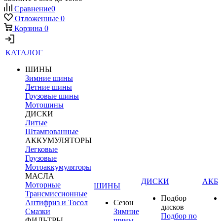
Сравнение
0
Отложенные
0
Корзина
0
КАТАЛОГ
ШИНЫ
Зимние шины
Летние шины
Грузовые шины
Мотошины
ДИСКИ
Литые
Штампованные
АККУМУЛЯТОРЫ
Легковые
Грузовые
Мотоаккумуляторы
МАСЛА
ДИСКИ
АКБ
Моторные
ШИНЫ
Трансмиссионные
Подбор
Антифриз и Тосол
Сезон
дисков
Смазки
Зимние
Подбор по
ФИЛЬТРЫ
шины