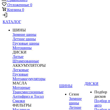
Отложенные
0
Корзина
0
КАТАЛОГ
ШИНЫ
Зимние шины
Летние шины
Грузовые шины
Мотошины
ДИСКИ
Литые
Штампованные
АККУМУЛЯТОРЫ
Легковые
Грузовые
Мотоаккумуляторы
МАСЛА
ДИСКИ
ШИНЫ
Моторные
Трансмиссионные
Подбор
Сезон
Антифриз и Тосол
дисков
Зимние
Смазки
Подбор 
шины
ФИЛЬТРЫ
авто
Летние
Масляные
Подбор 