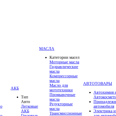
МАСЛА
Категории масел
Моторные масла
Гидравлические
масла
Компрессорные
масла
АВТОТОВАРЫ
Масло для
АКБ
мототехники
Автохимия 
Промывочные
Тип
Автокосмет
масла
Авто
Принадлежн
Редукторные
по
Легковые
автомобиля
масла
АКБ
Электрика и
Трансмиссионные
по
Грузовые
для автомоб