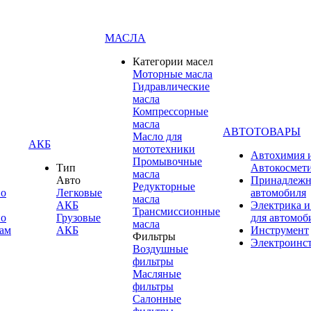
МАСЛА
Категории масел
Моторные масла
Гидравлические
масла
Компрессорные
масла
АВТОТОВАРЫ
Масло для
АКБ
мототехники
Автохимия 
Промывочные
Тип
Автокосмет
масла
Авто
Принадлежн
Редукторные
по
Легковые
автомобиля
масла
АКБ
Электрика и
Трансмиссионные
по
Грузовые
для автомоб
масла
ам
АКБ
Инструмент
Фильтры
Электроинс
Воздушные
фильтры
Масляные
фильтры
Салонные