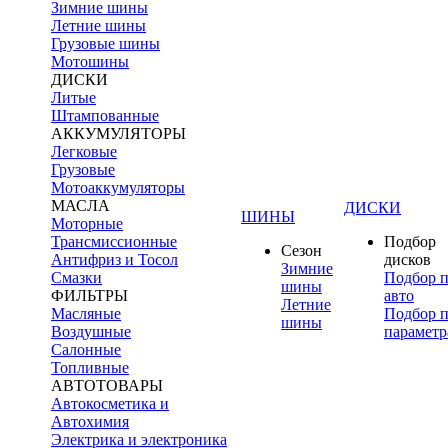
Зимние шины
Летние шины
Грузовые шины
Мотошины
ДИСКИ
Литые
Штампованные
АККУМУЛЯТОРЫ
Легковые
Грузовые
Мотоаккумуляторы
МАСЛА
ДИСКИ
ШИНЫ
Моторные
Трансмиссионные
Подбор
Сезон
Антифриз и Тосол
дисков
Зимние
Смазки
Подбор 
шины
ФИЛЬТРЫ
авто
Летние
Масляные
Подбор 
шины
Воздушные
параметр
Салонные
Топливные
АВТОТОВАРЫ
Автокосметика и
Автохимия
Электрика и электроника