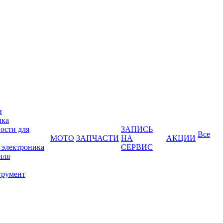
и
ика
ости для
ЗАПИСЬ
Все
МОТО
ЗАПЧАСТИ
НА
АКЦИИ
 электроника
СЕРВИС
иля
трумент