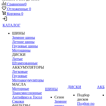
Сравнение
0
Отложенные
0
Корзина
0
КАТАЛОГ
ШИНЫ
Зимние шины
Летние шины
Грузовые шины
Мотошины
ДИСКИ
Литые
Штампованные
АККУМУЛЯТОРЫ
Легковые
Грузовые
Мотоаккумуляторы
МАСЛА
ДИСКИ
АКБ
Моторные
ШИНЫ
Трансмиссионные
Подбор
Антифриз и Тосол
Сезон
дисков
Смазки
Зимние
Подбор по
ФИЛЬТРЫ
шины