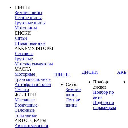
ШИНЫ
Зимние шины
Летние шины
Грузовые шины
Мотошины
ДИСКИ
Литые
Штампованные
АККУМУЛЯТОРЫ
Легковые
Грузовые
Мотоаккумуляторы
МАСЛА
ДИСКИ
АКБ
Моторные
ШИНЫ
Трансмиссионные
Подбор
Антифриз и Тосол
Сезон
дисков
Смазки
Зимние
Подбор по
ФИЛЬТРЫ
шины
авто
Масляные
Летние
Подбор по
Воздушные
шины
параметрам
Салонные
Топливные
АВТОТОВАРЫ
Автокосметика и