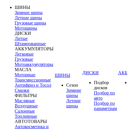
ШИНЫ
Зимние шины
Летние шины
Грузовые шины
Мотошины
ДИСКИ
Литые
Штампованные
АККУМУЛЯТОРЫ
Легковые
Грузовые
Мотоаккумуляторы
МАСЛА
ДИСКИ
АКБ
Моторные
ШИНЫ
Трансмиссионные
Подбор
Антифриз и Тосол
Сезон
дисков
Смазки
Зимние
Подбор по
ФИЛЬТРЫ
шины
авто
Масляные
Летние
Подбор по
Воздушные
шины
параметрам
Салонные
Топливные
АВТОТОВАРЫ
Автокосметика и