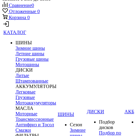
Сравнение
0
Отложенные
0
Корзина
0
КАТАЛОГ
ШИНЫ
Зимние шины
Летние шины
Грузовые шины
Мотошины
ДИСКИ
Литые
Штампованные
АККУМУЛЯТОРЫ
Легковые
Грузовые
Мотоаккумуляторы
МАСЛА
ДИСКИ
АКБ
Моторные
ШИНЫ
Трансмиссионные
Подбор
Антифриз и Тосол
Сезон
дисков
Смазки
Зимние
Подбор по
ФИЛЬТРЫ
шины