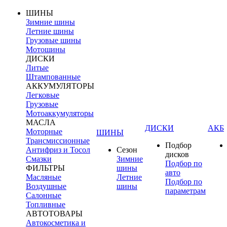
ШИНЫ
Зимние шины
Летние шины
Грузовые шины
Мотошины
ДИСКИ
Литые
Штампованные
АККУМУЛЯТОРЫ
Легковые
Грузовые
Мотоаккумуляторы
МАСЛА
ДИСКИ
АКБ
Моторные
ШИНЫ
Трансмиссионные
Подбор
Антифриз и Тосол
Сезон
дисков
Смазки
Зимние
Подбор по
ФИЛЬТРЫ
шины
авто
Масляные
Летние
Подбор по
Воздушные
шины
параметрам
Салонные
Топливные
АВТОТОВАРЫ
Автокосметика и