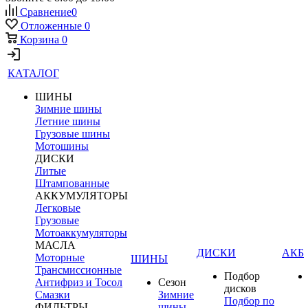
Сравнение
0
Отложенные
0
Корзина
0
КАТАЛОГ
ШИНЫ
Зимние шины
Летние шины
Грузовые шины
Мотошины
ДИСКИ
Литые
Штампованные
АККУМУЛЯТОРЫ
Легковые
Грузовые
Мотоаккумуляторы
МАСЛА
ДИСКИ
АКБ
Моторные
ШИНЫ
Трансмиссионные
Подбор
Антифриз и Тосол
Сезон
дисков
Смазки
Зимние
Подбор по
ФИЛЬТРЫ
шины