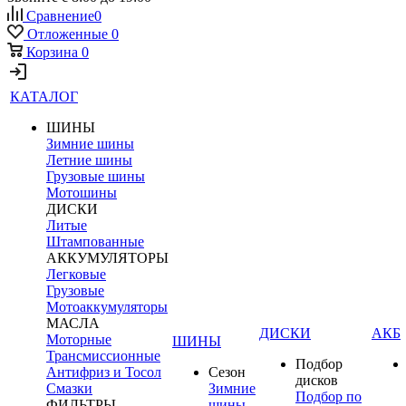
Сравнение
0
Отложенные
0
Корзина
0
КАТАЛОГ
ШИНЫ
Зимние шины
Летние шины
Грузовые шины
Мотошины
ДИСКИ
Литые
Штампованные
АККУМУЛЯТОРЫ
Легковые
Грузовые
Мотоаккумуляторы
МАСЛА
ДИСКИ
АКБ
Моторные
ШИНЫ
Трансмиссионные
Подбор
Антифриз и Тосол
Сезон
дисков
Смазки
Зимние
Подбор по
ФИЛЬТРЫ
шины