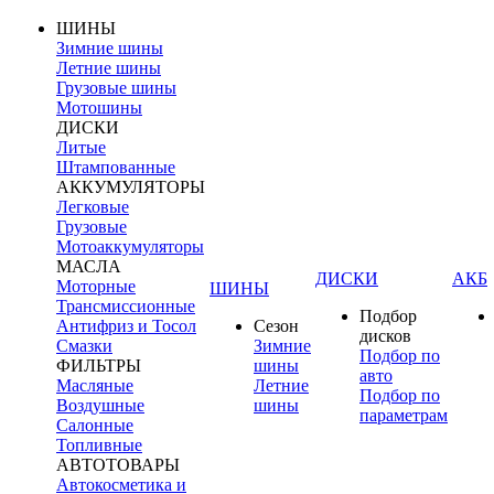
ШИНЫ
Зимние шины
Летние шины
Грузовые шины
Мотошины
ДИСКИ
Литые
Штампованные
АККУМУЛЯТОРЫ
Легковые
Грузовые
Мотоаккумуляторы
МАСЛА
ДИСКИ
АКБ
Моторные
ШИНЫ
Трансмиссионные
Подбор
Антифриз и Тосол
Сезон
дисков
Смазки
Зимние
Подбор по
ФИЛЬТРЫ
шины
авто
Масляные
Летние
Подбор по
Воздушные
шины
параметрам
Салонные
Топливные
АВТОТОВАРЫ
Автокосметика и