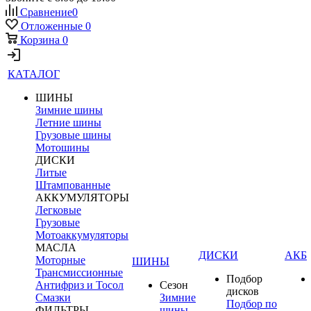
Сравнение
0
Отложенные
0
Корзина
0
КАТАЛОГ
ШИНЫ
Зимние шины
Летние шины
Грузовые шины
Мотошины
ДИСКИ
Литые
Штампованные
АККУМУЛЯТОРЫ
Легковые
Грузовые
Мотоаккумуляторы
МАСЛА
ДИСКИ
АКБ
Моторные
ШИНЫ
Трансмиссионные
Подбор
Антифриз и Тосол
Сезон
дисков
Смазки
Зимние
Подбор по
ФИЛЬТРЫ
шины