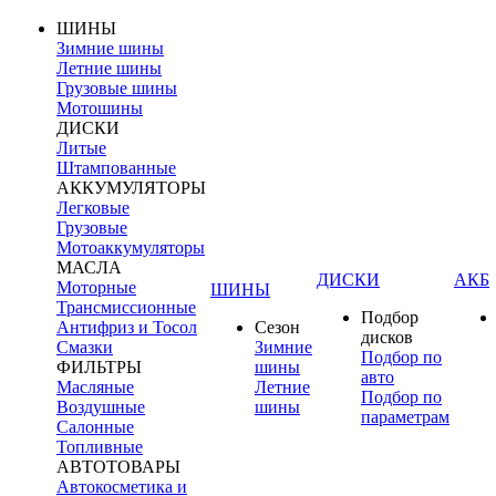
ШИНЫ
Зимние шины
Летние шины
Грузовые шины
Мотошины
ДИСКИ
Литые
Штампованные
АККУМУЛЯТОРЫ
Легковые
Грузовые
Мотоаккумуляторы
МАСЛА
ДИСКИ
АКБ
Моторные
ШИНЫ
Трансмиссионные
Подбор
Антифриз и Тосол
Сезон
дисков
Смазки
Зимние
Подбор по
ФИЛЬТРЫ
шины
авто
Масляные
Летние
Подбор по
Воздушные
шины
параметрам
Салонные
Топливные
АВТОТОВАРЫ
Автокосметика и