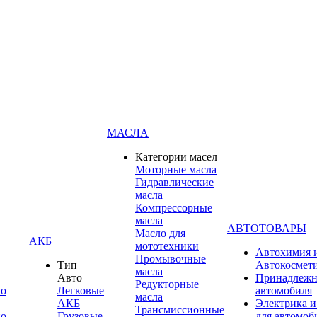
МАСЛА
Категории масел
Моторные масла
Гидравлические
масла
Компрессорные
масла
АВТОТОВАРЫ
Масло для
АКБ
мототехники
Автохимия 
Промывочные
Тип
Автокосмет
масла
Авто
Принадлежн
Редукторные
по
Легковые
автомобиля
масла
АКБ
Электрика и
Трансмиссионные
по
Грузовые
для автомоб