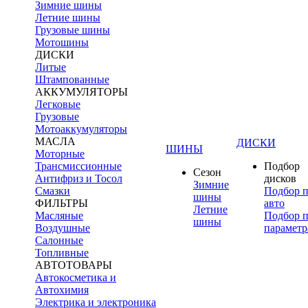
Зимние шины
Летние шины
Грузовые шины
Мотошины
ДИСКИ
Литые
Штампованные
АККУМУЛЯТОРЫ
Легковые
Грузовые
Мотоаккумуляторы
МАСЛА
ДИСКИ
ШИНЫ
Моторные
Трансмиссионные
Подбор
Сезон
Антифриз и Тосол
дисков
Зимние
Смазки
Подбор 
шины
ФИЛЬТРЫ
авто
Летние
Масляные
Подбор 
шины
Воздушные
параметр
Салонные
Топливные
АВТОТОВАРЫ
Автокосметика и
Автохимия
Электрика и электроника