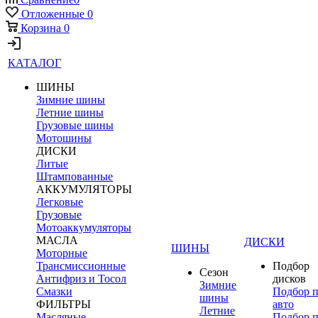
Отложенные
0
Корзина
0
КАТАЛОГ
ШИНЫ
Зимние шины
Летние шины
Грузовые шины
Мотошины
ДИСКИ
Литые
Штампованные
АККУМУЛЯТОРЫ
Легковые
Грузовые
Мотоаккумуляторы
МАСЛА
ДИСКИ
ШИНЫ
Моторные
Трансмиссионные
Подбор
Сезон
Антифриз и Тосол
дисков
Зимние
Смазки
Подбор 
шины
ФИЛЬТРЫ
авто
Летние
Масляные
Подбор 