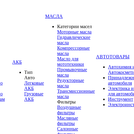
МАСЛА
Категории масел
Моторные масла
Гидравлические
масла
Компрессорные
масла
АВТОТОВАРЫ
Масло для
АКБ
мототехники
Автохимия 
Промывочные
Тип
Автокосмет
масла
Авто
Принадлежн
Редукторные
по
Легковые
автомобиля
масла
АКБ
Электрика и
Трансмиссионные
по
Грузовые
для автомоб
масла
ам
АКБ
Инструмент
Фильтры
Электроинс
Воздушные
фильтры
Масляные
фильтры
Салонные