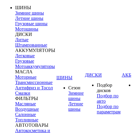
ШИНЫ
Зимние шины
Летние шины
Грузовые шины
Мотошины
ДИСКИ
Литые
Штампованные
АККУМУЛЯТОРЫ
Легковые
Грузовые
Мотоаккумуляторы
МАСЛА
ДИСКИ
АКБ
Моторные
ШИНЫ
Трансмиссионные
Подбор
Антифриз и Тосол
Сезон
дисков
Смазки
Зимние
Подбор по
ФИЛЬТРЫ
шины
авто
Масляные
Летние
Подбор по
Воздушные
шины
параметрам
Салонные
Топливные
АВТОТОВАРЫ
Автокосметика и