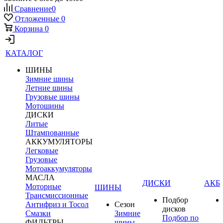
Сравнение
0
Отложенные
0
Корзина
0
КАТАЛОГ
ШИНЫ
Зимние шины
Летние шины
Грузовые шины
Мотошины
ДИСКИ
Литые
Штампованные
АККУМУЛЯТОРЫ
Легковые
Грузовые
Мотоаккумуляторы
МАСЛА
ДИСКИ
АКБ
Моторные
ШИНЫ
Трансмиссионные
Подбор
Антифриз и Тосол
Сезон
дисков
Смазки
Зимние
Подбор по
ФИЛЬТРЫ
шины