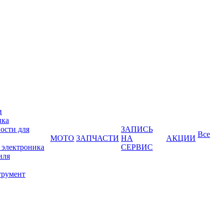
и
ика
ости для
ЗАПИСЬ
Все
МОТО
ЗАПЧАСТИ
НА
АКЦИИ
 электроника
СЕРВИС
иля
трумент