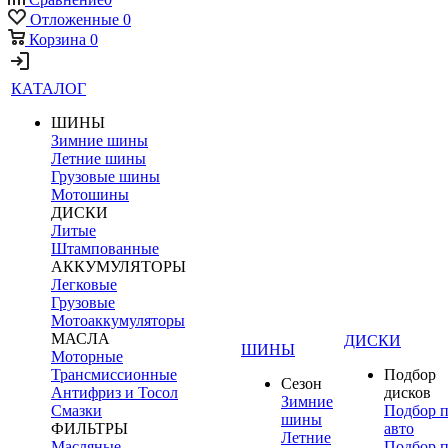
Отложенные
0
Корзина
0
КАТАЛОГ
ШИНЫ
Зимние шины
Летние шины
Грузовые шины
Мотошины
ДИСКИ
Литые
Штампованные
АККУМУЛЯТОРЫ
Легковые
Грузовые
Мотоаккумуляторы
МАСЛА
ДИСКИ
ШИНЫ
Моторные
Трансмиссионные
Подбор
Сезон
Антифриз и Тосол
дисков
Зимние
Смазки
Подбор 
шины
ФИЛЬТРЫ
авто
Летние
Масляные
Подбор 