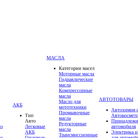
МАСЛА
Категории масел
Моторные масла
Гидравлические
масла
Компрессорные
масла
АВТОТОВАРЫ
Масло для
АКБ
мототехники
Автохимия 
Промывочные
Тип
Автокосмет
масла
Авто
Принадлежн
Редукторные
по
Легковые
автомобиля
масла
АКБ
Электрика и
Трансмиссионные
по
Грузовые
для автомоб