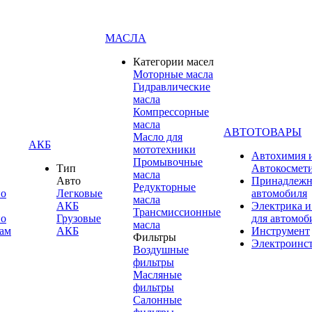
МАСЛА
Категории масел
Моторные масла
Гидравлические
масла
Компрессорные
масла
АВТОТОВАРЫ
Масло для
АКБ
мототехники
Автохимия 
Промывочные
Тип
Автокосмет
масла
Авто
Принадлежн
Редукторные
по
Легковые
автомобиля
масла
АКБ
Электрика и
Трансмиссионные
по
Грузовые
для автомоб
масла
ам
АКБ
Инструмент
Фильтры
Электроинс
Воздушные
фильтры
Масляные
фильтры
Салонные