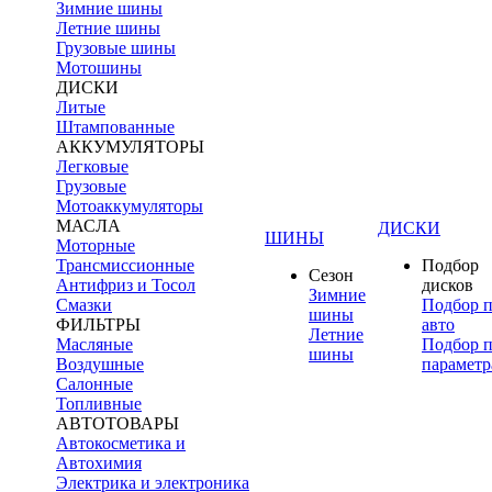
Зимние шины
Летние шины
Грузовые шины
Мотошины
ДИСКИ
Литые
Штампованные
АККУМУЛЯТОРЫ
Легковые
Грузовые
Мотоаккумуляторы
МАСЛА
ДИСКИ
ШИНЫ
Моторные
Трансмиссионные
Подбор
Сезон
Антифриз и Тосол
дисков
Зимние
Смазки
Подбор 
шины
ФИЛЬТРЫ
авто
Летние
Масляные
Подбор 
шины
Воздушные
параметр
Салонные
Топливные
АВТОТОВАРЫ
Автокосметика и
Автохимия
Электрика и электроника