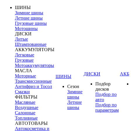
ШИНЫ
Зимние шины
Летние шины
Грузовые шины
Мотошины
ДИСКИ
Литые
Штампованные
АККУМУЛЯТОРЫ
Легковые
Грузовые
Мотоаккумуляторы
МАСЛА
ДИСКИ
АКБ
Моторные
ШИНЫ
Трансмиссионные
Подбор
Антифриз и Тосол
Сезон
дисков
Смазки
Зимние
Подбор по
ФИЛЬТРЫ
шины
авто
Масляные
Летние
Подбор по
Воздушные
шины
параметрам
Салонные
Топливные
АВТОТОВАРЫ
Автокосметика и