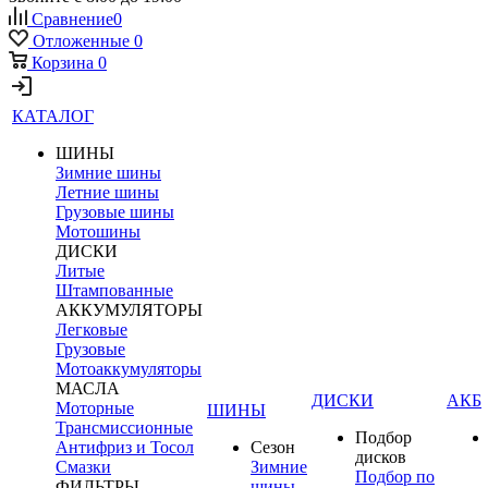
Сравнение
0
Отложенные
0
Корзина
0
КАТАЛОГ
ШИНЫ
Зимние шины
Летние шины
Грузовые шины
Мотошины
ДИСКИ
Литые
Штампованные
АККУМУЛЯТОРЫ
Легковые
Грузовые
Мотоаккумуляторы
МАСЛА
ДИСКИ
АКБ
Моторные
ШИНЫ
Трансмиссионные
Подбор
Антифриз и Тосол
Сезон
дисков
Смазки
Зимние
Подбор по
ФИЛЬТРЫ
шины