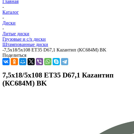
Главная
-
Каталог
-
Диски
-
Литые диски
Грузовые и с/х диски
Штампованные диски
-
7,5x18/5x108 ET35 D67,1 Каzантип (КС684М) BK
Поделиться
7,5x18/5x108 ET35 D67,1 Каzантип
(КС684М) BK