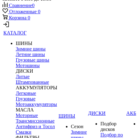
Сравнение
0
Отложенные
0
Корзина
0
КАТАЛОГ
ШИНЫ
Зимние шины
Летние шины
Грузовые шины
Мотошины
ДИСКИ
Литые
Штампованные
АККУМУЛЯТОРЫ
Легковые
Грузовые
Мотоаккумуляторы
МАСЛА
ДИСКИ
АКБ
Моторные
ШИНЫ
Трансмиссионные
Подбор
Антифриз и Тосол
Сезон
дисков
Смазки
Зимние
Подбор по
ФИЛЬТРЫ
шины