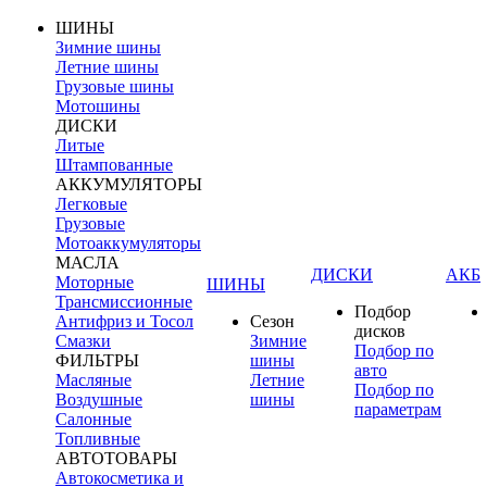
ШИНЫ
Зимние шины
Летние шины
Грузовые шины
Мотошины
ДИСКИ
Литые
Штампованные
АККУМУЛЯТОРЫ
Легковые
Грузовые
Мотоаккумуляторы
МАСЛА
ДИСКИ
АКБ
Моторные
ШИНЫ
Трансмиссионные
Подбор
Антифриз и Тосол
Сезон
дисков
Смазки
Зимние
Подбор по
ФИЛЬТРЫ
шины
авто
Масляные
Летние
Подбор по
Воздушные
шины
параметрам
Салонные
Топливные
АВТОТОВАРЫ
Автокосметика и